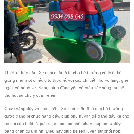
Thiết kế hấp dẫn: Xe chòi chân ô tô cho bé thường có thiết kế
giống như một chiếc ô tô thực tế, với các chi tiết như vô lăng, ghế
ngồi, và bánh xe. Ngoại hình đáng yêu và màu sắc sáng tạo sẽ
thu hút sự chú ý của trẻ em.
Chức năng đẩy và chòi chân: Xe chòi chân ô tô cho bé thường
được trang bị chức năng đẩy, giúp phụ huynh dễ dàng đẩy xe cho
bé khi cần thiết. Ngoài ra, xe còn có chốt chân giúp bé tự đẩy
bằng chân của mình. Điều này giúp bé rèn luyện sự phối hợp