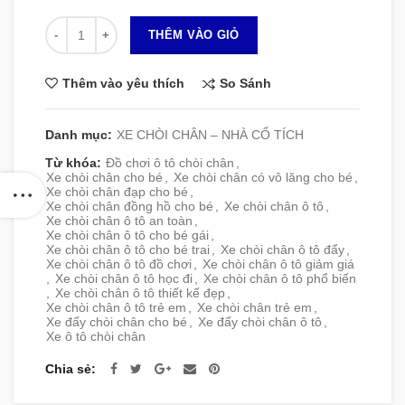
Số lượng
THÊM VÀO GIỎ
So Sánh
Thêm vào yêu thích
Danh mục:
XE CHÒI CHÂN – NHÀ CỔ TÍCH
Từ khóa:
Đồ chơi ô tô chòi chân
,
Xe chòi chân cho bé
,
Xe chòi chân có vô lăng cho bé
,
Xe chòi chân đạp cho bé
,
Xe chòi chân đồng hồ cho bé
,
Xe chòi chân ô tô
,
Xe chòi chân ô tô an toàn
,
Xe chòi chân ô tô cho bé gái
,
Xe chòi chân ô tô cho bé trai
,
Xe chòi chân ô tô đẩy
,
Xe chòi chân ô tô đồ chơi
,
Xe chòi chân ô tô giảm giá
,
Xe chòi chân ô tô học đi
,
Xe chòi chân ô tô phổ biến
,
Xe chòi chân ô tô thiết kế đẹp
,
Xe chòi chân ô tô trẻ em
,
Xe chòi chân trẻ em
,
Xe đẩy chòi chân cho bé
,
Xe đẩy chòi chân ô tô
,
Xe ô tô chòi chân
Chia sẻ