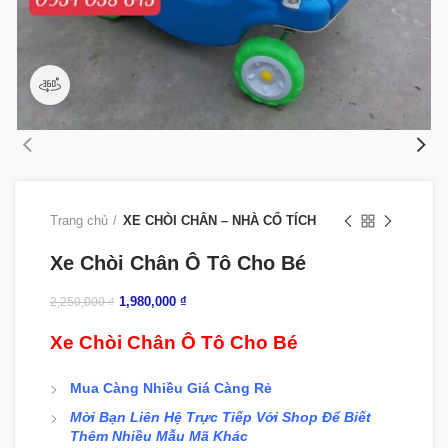
360 product view
Trang chủ
XE CHÒI CHÂN – NHÀ CỔ TÍCH
Xe Chòi Chân Ô Tô Cho Bé
1,980,000
₫
2,250,000
₫
Xe Chòi Chân Ô Tô Cho Bé
Mua Càng Nhiều Giá Càng Rẻ
Mời Bạn Liên Hệ Trực Tiếp Với Shop Để Biết
Thêm Nhiều Mẫu Mã Khác