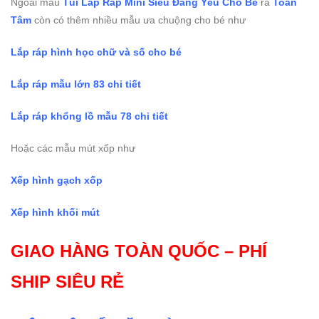
Ngoài mẫu
Túi Lắp Ráp Mini Siêu Đáng Yêu Cho Bé
ra
Toàn
Tâm
còn có thêm nhiều mẫu ưa chuộng cho bé như
Lắp ráp hình học chữ và số cho bé
Lắp ráp mẫu lớn 83 chi tiết
Lắp ráp khổng lồ mẫu 78 chi tiết
Hoặc các mẫu mút xốp như
Xếp hình gạch xốp
Xếp hình khối mút
GIAO HÀNG TOÀN QUỐC – PHÍ
SHIP SIÊU RẺ