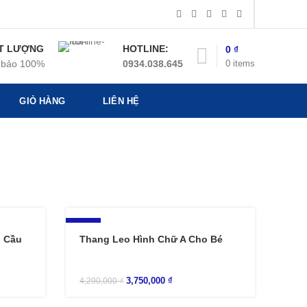
T LƯỢNG
HOTLINE:
0
₫
0
items
bảo 100%
0934.038.645
GIỎ HÀNG
LIÊN HỆ
-13%
h Cầu
Thang Leo Hình Chữ A Cho Bé
3,750,000
₫
4,290,000
₫