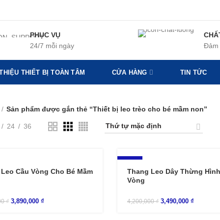
PHỤC VỤ
CHẤ
24/7 mỗi ngày
Đảm 
 THIỆU THIẾT BỊ TOÀN TÂM
CỬA HÀNG
TIN TỨC
Sản phẩm được gắn thẻ “Thiết bị leo trèo cho bé mầm non”
24
36
-17%
 Leo Cầu Vòng Cho Bé Mầm
Thang Leo Dây Thừng Hìn
Vòng
3,890,000
₫
3,490,000
₫
00
₫
4,200,000
₫