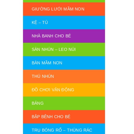
GIƯỜNG LƯỚI MẦM NON
KỆ – TỦ
NHÀ BANH CHO BÉ
SÀN NHÚN – LEO NÚI
BÀN MẦM NON
THÚ NHÚN
ĐỒ CHƠI VẬN ĐỘNG
BẢNG
BẬP BÊNH CHO BÉ
TRỤ BÓNG RỔ – THÙNG RÁC