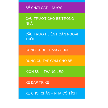
BỂ CHƠI CÁT – NƯỚC
CẦU TRƯỢT CHO BÉ TRONG
NHÀ
CẦU TRƯỢT LIÊN HOÀN NGOÀI
TRỜI
CUNG CHUI – HANG CHUI
DỤNG CỤ TẬP GYM CHO BÉ
XÍCH ĐU – THANG LEO
XE ĐẠP TRIKE
XE CHÒI CHÂN – NHÀ CỔ TÍCH