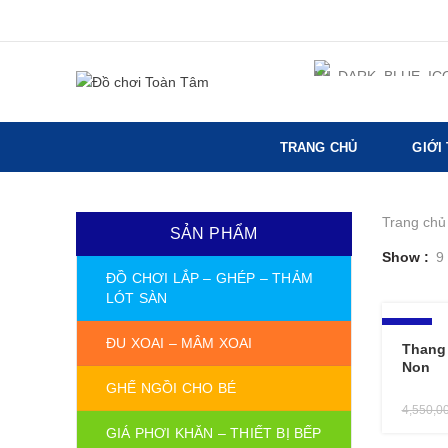
TRANG CHỦ
GIỚI
Trang chủ
SẢN PHẨM
Show
9
ĐỒ CHƠI LẮP – GHÉP – THẢM
LÓT SÀN
-15%
ĐU XOAI – MÂM XOAI
Thang
Non
GHẾ NGỒI CHO BÉ
4,550,0
GIÁ PHƠI KHĂN – THIẾT BỊ BẾP