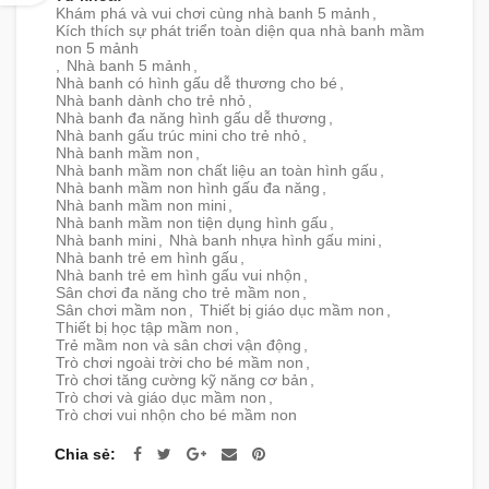
Khám phá và vui chơi cùng nhà banh 5 mảnh
,
Kích thích sự phát triển toàn diện qua nhà banh mầm
non 5 mảnh
,
Nhà banh 5 mảnh
,
Nhà banh có hình gấu dễ thương cho bé
,
Nhà banh dành cho trẻ nhỏ
,
Nhà banh đa năng hình gấu dễ thương
,
Nhà banh gấu trúc mini cho trẻ nhỏ
,
Nhà banh mầm non
,
Nhà banh mầm non chất liệu an toàn hình gấu
,
Nhà banh mầm non hình gấu đa năng
,
Nhà banh mầm non mini
,
Nhà banh mầm non tiện dụng hình gấu
,
Nhà banh mini
,
Nhà banh nhựa hình gấu mini
,
Nhà banh trẻ em hình gấu
,
Nhà banh trẻ em hình gấu vui nhộn
,
Sân chơi đa năng cho trẻ mầm non
,
Sân chơi mầm non
,
Thiết bị giáo dục mầm non
,
Thiết bị học tập mầm non
,
Trẻ mầm non và sân chơi vận động
,
Trò chơi ngoài trời cho bé mầm non
,
Trò chơi tăng cường kỹ năng cơ bản
,
Trò chơi và giáo dục mầm non
,
Trò chơi vui nhộn cho bé mầm non
Chia sẻ