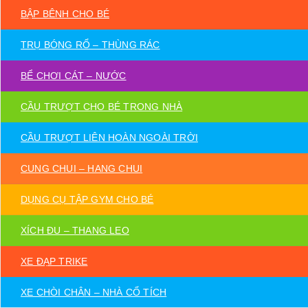
BẬP BÊNH CHO BÉ
TRỤ BÓNG RỔ – THÙNG RÁC
BỂ CHƠI CÁT – NƯỚC
CẦU TRƯỢT CHO BÉ TRONG NHÀ
CẦU TRƯỢT LIÊN HOÀN NGOÀI TRỜI
CUNG CHUI – HANG CHUI
DỤNG CỤ TẬP GYM CHO BÉ
XÍCH ĐU – THANG LEO
XE ĐẠP TRIKE
XE CHÒI CHÂN – NHÀ CỔ TÍCH