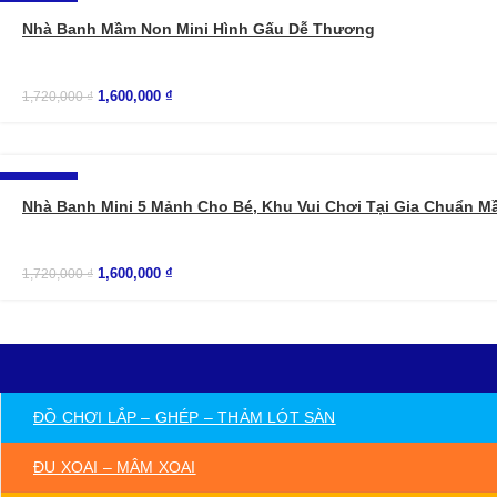
-7%
Nhà Banh Mầm Non Mini Hình Gấu Dễ Thương
1,600,000
₫
1,720,000
₫
-7%
Nhà Banh Mini 5 Mảnh Cho Bé, Khu Vui Chơi Tại Gia Chuẩn 
1,600,000
₫
1,720,000
₫
ĐỒ CHƠI LẮP – GHÉP – THẢM LÓT SÀN
ĐU XOAI – MÂM XOAI