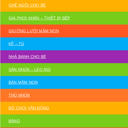
GHẾ NGỒI CHO BÉ
GIÁ PHƠI KHĂN – THIẾT BỊ BẾP
GIƯỜNG LƯỚI MẦM NON
KỆ – TỦ
NHÀ BANH CHO BÉ
SÀN NHÚN – LEO NÚI
BÀN MẦM NON
THÚ NHÚN
ĐỒ CHƠI VẬN ĐỘNG
BẢNG