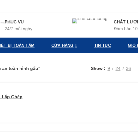
PHỤC VỤ
CHẤT LƯỢ
24/7 mỗi ngày
Đảm bảo 1
HIẾT BỊ TOÀN TÂM
CỬA HÀNG
TIN TỨC
GIỎ
 an toàn hình gấu”
Show
9
24
36
n Lắp Ghép