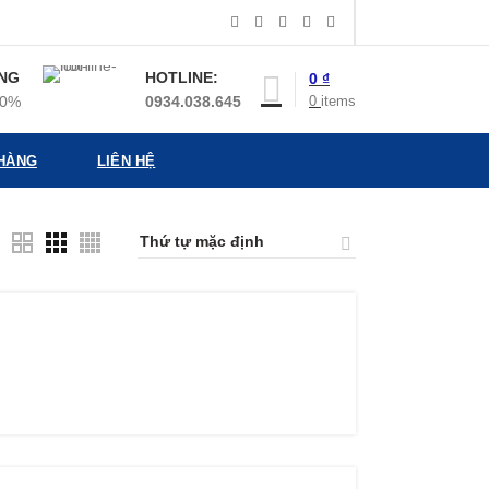
NG
HOTLINE:
0
₫
0
items
00%
0934.038.645
 HÀNG
LIÊN HỆ