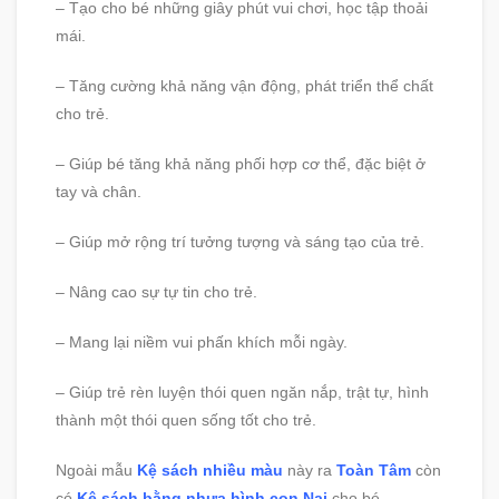
– Tạo cho bé những giây phút vui chơi, học tập thoải
mái.
– Tăng cường khả năng vận động, phát triển thể chất
cho trẻ.
– Giúp bé tăng khả năng phối hợp cơ thể, đặc biệt ở
tay và chân.
– Giúp mở rộng trí tưởng tượng và sáng tạo của trẻ.
– Nâng cao sự tự tin cho trẻ.
– Mang lại niềm vui phấn khích mỗi ngày.
– Giúp trẻ rèn luyện thói quen ngăn nắp, trật tự, hình
thành một thói quen sống tốt cho trẻ.
Ngoài mẫu
Kệ sách nhiều màu
này ra
Toàn Tâm
còn
có
Kệ sách bằng nhựa hình con Nai
cho bé