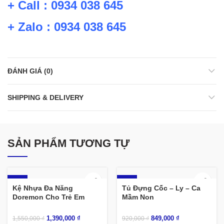
+ Call : 0934 038 645
+ Zalo : 0934 038 645
ĐÁNH GIÁ (0)
SHIPPING & DELIVERY
SẢN PHẨM TƯƠNG TỰ
-10%
-8%
Kệ Nhựa Đa Năng
Tủ Đựng Cốc – Ly – Ca
Doremon Cho Trẻ Em
Mầm Non
1,390,000
₫
849,000
₫
1,550,000
₫
920,000
₫