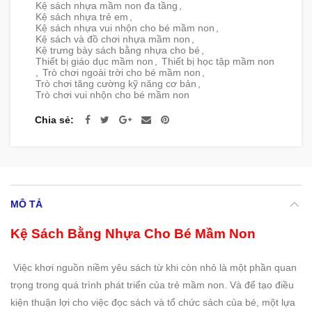
Kệ sách nhựa mầm non đa tầng
,
Kệ sách nhựa trẻ em
,
Kệ sách nhựa vui nhộn cho bé mầm non
,
Kệ sách và đồ chơi nhựa mầm non
,
Kệ trưng bày sách bằng nhựa cho bé
,
Thiết bị giáo dục mầm non
,
Thiết bị học tập mầm non
,
Trò chơi ngoài trời cho bé mầm non
,
Trò chơi tăng cường kỹ năng cơ bản
,
Trò chơi vui nhộn cho bé mầm non
Chia sẻ
MÔ TẢ
Kệ Sách Bằng Nhựa Cho Bé Mầm Non
Việc khơi nguồn niềm yêu sách từ khi còn nhỏ là một phần quan
trọng trong quá trình phát triển của trẻ mầm non. Và để tạo điều
kiện thuận lợi cho việc đọc sách và tổ chức sách của bé, một lựa