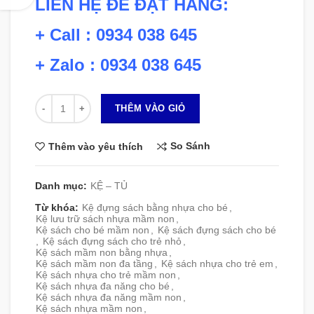
LIÊN HỆ ĐỂ ĐẶT HÀNG:
+ Call : 0934 038 645
+ Zalo : 0934 038 645
Số lượng
THÊM VÀO GIỎ
So Sánh
Thêm vào yêu thích
Danh mục:
KỆ – TỦ
Từ khóa:
Kệ đựng sách bằng nhựa cho bé
,
Kệ lưu trữ sách nhựa mầm non
,
Kệ sách cho bé mầm non
,
Kệ sách đựng sách cho bé
,
Kệ sách đựng sách cho trẻ nhỏ
,
Kệ sách mầm non bằng nhựa
,
Kệ sách mầm non đa tầng
,
Kệ sách nhựa cho trẻ em
,
Kệ sách nhựa cho trẻ mầm non
,
Kệ sách nhựa đa năng cho bé
,
Kệ sách nhựa đa năng mầm non
,
Kệ sách nhựa mầm non
,