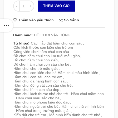
Số lượng
THÊM VÀO GIỎ
So Sánh
Thêm vào yêu thích
Danh mục:
ĐỒ CHƠI VẬN ĐỘNG
Từ khóa:
Cách lắp đặt hầm chui con sâu
,
Cầu kích thước con kiến cho trẻ em
,
Công viên chơi hầm chui con sâu
,
Đồ chơi hầm chui cho lứa tuổi mẫu giáo
,
Đồ chơi hầm chui con kiến
,
Đồ chơi hầm chui con sâu cho bé
,
Hầm chui cho trẻ mẫu giáo
,
Hầm chui con kiến cho bé Hầm chui mẫu hình kiến
,
Hầm chui con sâu cho trẻ em
,
Hầm chui đa năng hình con sâu
,
Hầm chui động vật con sâu cho trẻ
,
Hầm chui hình con sâu đẹp
,
Hầm chui kích thước nhỏ cho trẻ
,
Hầm chui mầm non
,
Hầm chui màu sắc cho bé
,
Hầm chui mô phỏng kiến độc đáo
,
Hầm chui ngoài trời cho bé
,
Hầm chui thú vị hình kiến
,
Hầm chui trong trường mẫu giáo
,
Kiến đất cho trẻ em
,
Mô hình kiến dành cho trẻ nhỏ
,