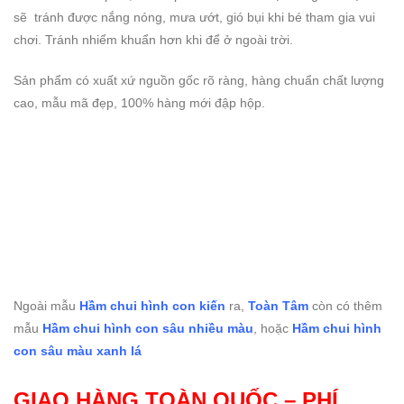
sẽ tránh được nắng nóng, mưa ướt, gió bụi khi bé tham gia vui
chơi. Tránh nhiểm khuẩn hơn khi để ở ngoài trời.
Sản phẩm có xuất xứ nguồn gốc rõ ràng, hàng chuẩn chất lượng
cao, mẫu mã đẹp, 100% hàng mới đập hộp.
Ngoài mẫu
Hầm chui hình con kiến
ra,
Toàn Tâm
còn có thêm
mẫu
Hầm chui hình con sâu nhiều màu
, hoặc
Hầm chui hình
con sâu màu xanh lá
GIAO HÀNG TOÀN QUỐC – PHÍ