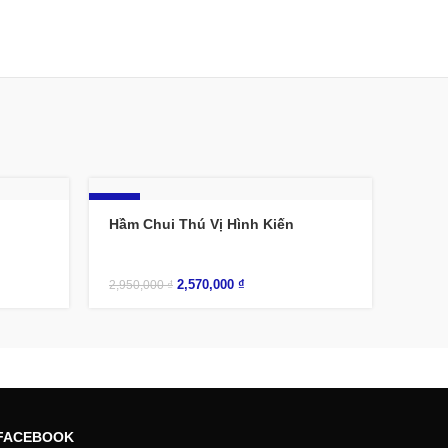
-13%
Hầm Chui Thú Vị Hình Kiến
2,570,000
₫
2,950,000
₫
FACEBOOK