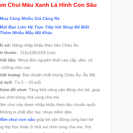
m Chui Màu Xanh Lá Hình Con Sâu
Mua Càng Nhiều Giá Càng Rẻ
M
ời Bạn Liên Hệ Trực Tiếp Với Shop Để Biết
Thêm Nhiều Mẫu Mã Khác
ất xứ:
Hàng nhập khẩu theo tiêu Châu Âu
ch thước
: 215x100x103 (cm)
hất liệu
:
Nhựa đúc nguyên khối cao cấp, dẻo, có
 chống chịu cao.
Chất lượng
:
Đạt chuẩn chất lượng Châu Âu, Âu Mỹ
ộ tuổi
:
Từ 2 – 10 tuổi
Nhóm đồ chơi:
Tăng khả năng vận động cho bé, giúp
vui chơi trong nhà cùng cha mẹ.
ầm chui này được nhập khẩu theo tiêu chuẩn quốc
 Không lo chất độc hại, nhựa mềm dẻo.
Hầm chui con sâu
giúp bé vận động cùng bạn bè
ng lớp học hoặc ở nhà vui chơi cùng cha mẹ. Với