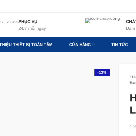
PHỤC VỤ
CHẤ
24/7 mỗi ngày
Đảm 
 THIỆU THIẾT BỊ TOÀN TÂM
CỬA HÀNG
TIN TỨC
360 product view
-13%
Tra
Hầ
H
L
2,9