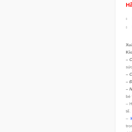
Hầ
Xu
Kí
– C
sức
– 
– Đ
– 
bé 
– H
tế.
–
tro