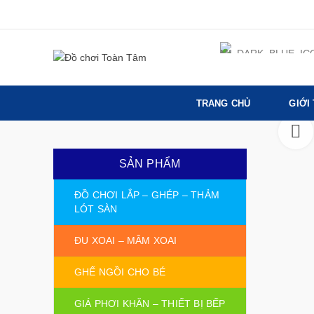
TRANG CHỦ
GIỚI
SẢN PHẨM
ĐỒ CHƠI LẮP – GHÉP – THẢM
LÓT SÀN
ĐU XOAI – MÂM XOAI
GHẾ NGỒI CHO BÉ
GIÁ PHƠI KHĂN – THIẾT BỊ BẾP