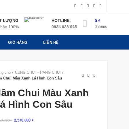
T LƯỢNG
HOTLINE:
0
₫
0
items
bảo 100%
0934.038.645
GIỎ HÀNG
LIÊN HỆ
ng chủ
CUNG CHUI – HANG CHUI
m Chui Màu Xanh Lá Hình Con Sâu
ầm Chui Màu Xanh
á Hình Con Sâu
2,570,000
₫
50,000
₫