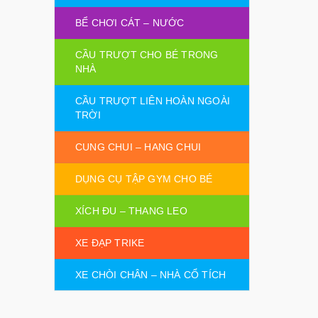
BỂ CHƠI CÁT – NƯỚC
CẦU TRƯỢT CHO BÉ TRONG
NHÀ
CẦU TRƯỢT LIÊN HOÀN NGOÀI
TRỜI
CUNG CHUI – HANG CHUI
DỤNG CỤ TẬP GYM CHO BÉ
XÍCH ĐU – THANG LEO
XE ĐẠP TRIKE
XE CHÒI CHÂN – NHÀ CỔ TÍCH