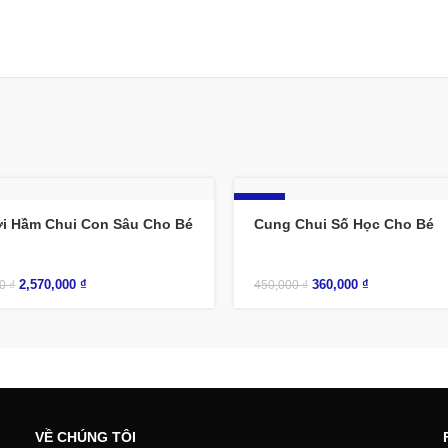
-20%
i Hầm Chui Con Sâu Cho Bé
Cung Chui Số Học Cho Bé
2,570,000
₫
360,000
₫
00
₫
450,000
₫
VỀ CHÚNG TÔI