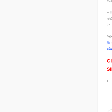
thi
– H
nhà
khu
Ng
lá
r
sâ
G
S
Số