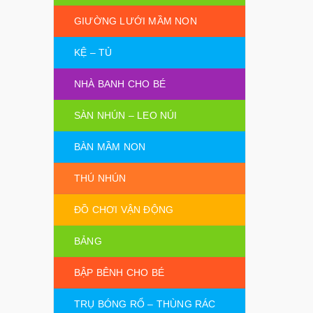
GIƯỜNG LƯỚI MẦM NON
KỆ – TỦ
NHÀ BANH CHO BÉ
SÀN NHÚN – LEO NÚI
BÀN MẦM NON
THÚ NHÚN
ĐỒ CHƠI VẬN ĐỘNG
BẢNG
BẬP BÊNH CHO BÉ
TRỤ BÓNG RỔ – THÙNG RÁC