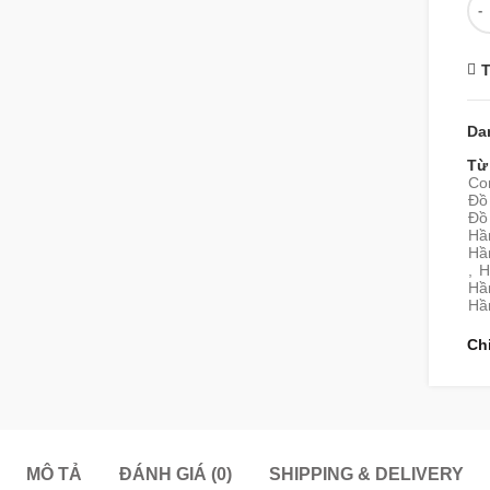
T
Da
Từ
Co
Đồ 
Đồ
Hầ
Hầ
,
H
Hầ
Hầ
Ch
MÔ TẢ
ĐÁNH GIÁ (0)
SHIPPING & DELIVERY