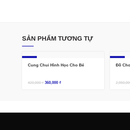
SẢN PHẨM TƯƠNG TỰ
-14%
-13%
Cung Chui Hình Học Cho Bé
Đồ Chơ
360,000
₫
420,000
₫
2,950,0