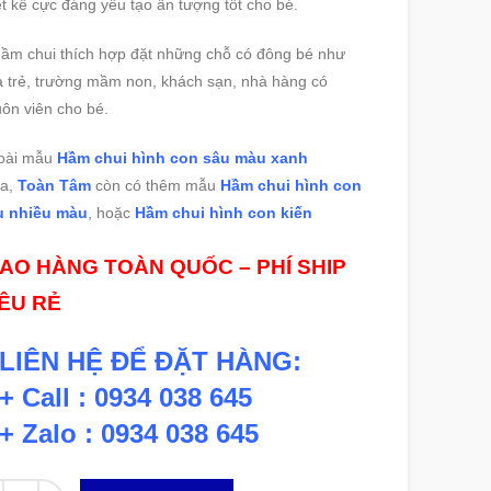
ết kế cực đáng yêu tạo ấn tượng tốt cho bé.
ầm chui thích hợp đặt những chỗ có đông bé như
 trẻ, trường mầm non, khách sạn, nhà hàng có
ôn viên cho bé.
oài mẫu
Hầm chui hình con sâu màu xanh
a,
Toàn Tâm
còn có thêm mẫu
Hầm chui hình con
u nhiều màu
, hoặc
Hầm chui hình con kiến
IAO HÀNG TOÀN QUỐC – PHÍ SHIP
IÊU RẺ
LIÊN HỆ ĐỂ ĐẶT HÀNG:
+ Call : 0934 038 645
+ Zalo : 0934 038 645
 lượng