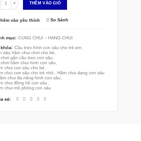
THÊM VÀO GIỎ
So Sánh
hêm vào yêu thích
nh mục:
CUNG CHUI – HANG CHUI
 khóa:
Cầu treo hình con sâu cho trẻ em
,
n sâu hầm chui chơi cho bé
,
chơi gắn cầu treo con sâu
,
 chơi hầm chui hình con sâu
,
m chui con sâu cho bé
,
m chui con sâu cho trẻ nhỏ
,
Hầm chui dạng con sâu
ầm chui đa năng hình con sâu
,
m chui đồng hồ con sâu
,
m chui mô phỏng con sâu
ia sẻ