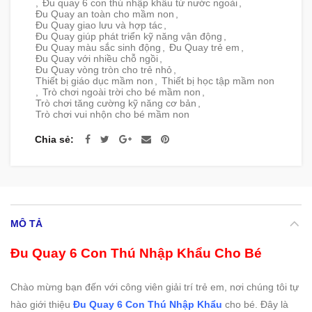
,
Đu quay 6 con thú nhập khẩu từ nước ngoài
,
Đu Quay an toàn cho mầm non
,
Đu Quay giao lưu và hợp tác
,
Đu Quay giúp phát triển kỹ năng vận động
,
Đu Quay màu sắc sinh động
,
Đu Quay trẻ em
,
Đu Quay với nhiều chỗ ngồi
,
Đu Quay vòng tròn cho trẻ nhỏ
,
Thiết bị giáo dục mầm non
,
Thiết bị học tập mầm non
,
Trò chơi ngoài trời cho bé mầm non
,
Trò chơi tăng cường kỹ năng cơ bản
,
Trò chơi vui nhộn cho bé mầm non
Chia sẻ
MÔ TẢ
Đu Quay 6 Con Thú Nhập Khẩu Cho Bé
Chào mừng bạn đến với công viên giải trí trẻ em, nơi chúng tôi tự
hào giới thiệu
Đu Quay 6 Con Thú Nhập Khẩu
cho bé. Đây là