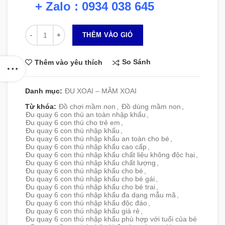
+ Zalo : 0934 038 645
Số lượng
THÊM VÀO GIỎ
So Sánh
Thêm vào yêu thích
Danh mục:
ĐU XOAI – MÂM XOAI
Từ khóa:
Đồ chơi mầm non
,
Đồ dùng mầm non
,
Đu quay 6 con thú an toàn nhập khẩu
,
Đu quay 6 con thú cho trẻ em
,
Đu quay 6 con thú nhập khẩu
,
Đu quay 6 con thú nhập khẩu an toàn cho bé
,
Đu quay 6 con thú nhập khẩu cao cấp
,
Đu quay 6 con thú nhập khẩu chất liệu không độc hại
,
Đu quay 6 con thú nhập khẩu chất lượng
,
Đu quay 6 con thú nhập khẩu cho bé
,
Đu quay 6 con thú nhập khẩu cho bé gái
,
Đu quay 6 con thú nhập khẩu cho bé trai
,
Đu quay 6 con thú nhập khẩu đa dạng mẫu mã
,
Đu quay 6 con thú nhập khẩu độc đáo
,
Đu quay 6 con thú nhập khẩu giá rẻ
,
Đu quay 6 con thú nhập khẩu phù hợp với tuổi của bé