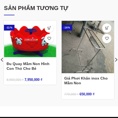
SẢN PHẨM TƯƠNG TỰ
-11%
-16%
Đu Quay Mầm Non Hình
Con Thỏ Cho Bé
Giá Phơi Khăn inox Cho
7,950,000
₫
8,900,000
₫
Mầm Non
650,000
₫
770,000
₫