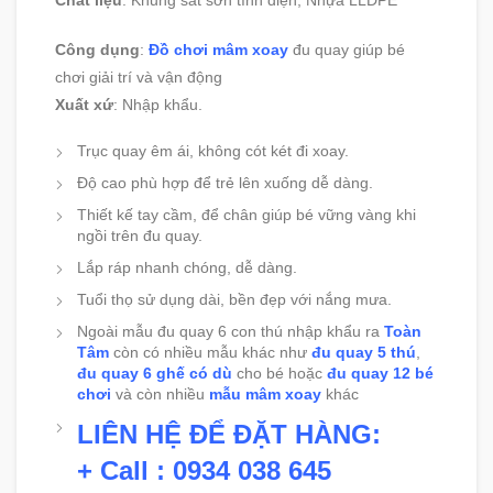
Chất liệu
: Khung sắt sơn tĩnh điện; Nhựa LLDPE
Công dụng
:
Đồ chơi mâm xoay
đu quay giúp bé
chơi giải trí và vận động
Xuất xứ
: Nhập khẩu.
Trục quay êm ái, không cót két đi xoay.
Độ cao phù hợp để trẻ lên xuống dễ dàng.
Thiết kế tay cầm, để chân giúp bé vững vàng khi
ngồi trên đu quay.
Lắp ráp nhanh chóng, dễ dàng.
Tuổi thọ sử dụng dài, bền đẹp với nắng mưa.
Ngoài mẫu đu quay 6 con thú nhập khẩu ra
Toàn
Tâm
còn có nhiều mẫu khác như
đu quay 5 thú
,
đu quay 6 ghế có dù
cho bé hoặc
đu quay 12 bé
chơi
và còn nhiều
mẫu mâm xoay
khác
LIÊN HỆ ĐỂ ĐẶT HÀNG:
+ Call : 0934 038 645