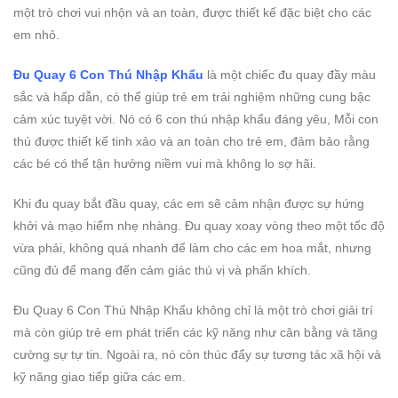
một trò chơi vui nhộn và an toàn, được thiết kế đặc biệt cho các
em nhỏ.
Đu Quay 6 Con Thú Nhập Khẩu
là một chiếc đu quay đầy màu
sắc và hấp dẫn, có thể giúp trẻ em trải nghiệm những cung bậc
cảm xúc tuyệt vời. Nó có 6 con thú nhập khẩu đáng yêu, Mỗi con
thú được thiết kế tinh xảo và an toàn cho trẻ em, đảm bảo rằng
các bé có thể tận hưởng niềm vui mà không lo sợ hãi.
Khi đu quay bắt đầu quay, các em sẽ cảm nhận được sự hứng
khởi và mạo hiểm nhẹ nhàng. Đu quay xoay vòng theo một tốc độ
vừa phải, không quá nhanh để làm cho các em hoa mắt, nhưng
cũng đủ để mang đến cảm giác thú vị và phấn khích.
Đu Quay 6 Con Thú Nhập Khẩu không chỉ là một trò chơi giải trí
mà còn giúp trẻ em phát triển các kỹ năng như cân bằng và tăng
cường sự tự tin. Ngoài ra, nó còn thúc đẩy sự tương tác xã hội và
kỹ năng giao tiếp giữa các em.