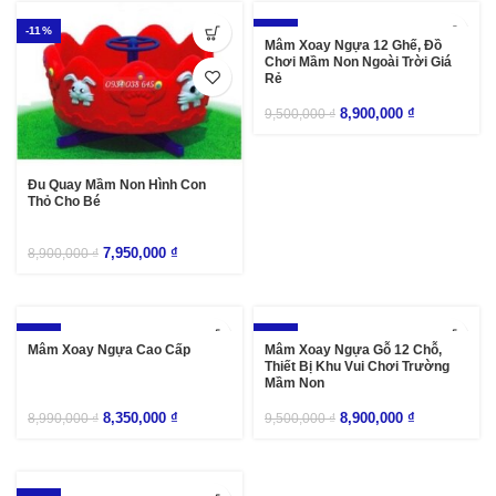
-11%
-6%
Mâm Xoay Ngựa 12 Ghế, Đồ
Chơi Mầm Non Ngoài Trời Giá
Rẻ
8,900,000
₫
9,500,000
₫
Đu Quay Mầm Non Hình Con
Thỏ Cho Bé
7,950,000
₫
8,900,000
₫
-7%
-6%
Mâm Xoay Ngựa Cao Cấp
Mâm Xoay Ngựa Gỗ 12 Chỗ,
Thiết Bị Khu Vui Chơi Trường
Mầm Non
8,350,000
₫
8,900,000
₫
8,990,000
₫
9,500,000
₫