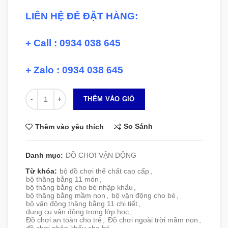
LIÊN HỆ ĐỂ ĐẶT HÀNG:
+ Call : 0934 038 645
+ Zalo : 0934 038 645
Số lượng
THÊM VÀO GIỎ
So Sánh
Thêm vào yêu thích
Danh mục:
ĐỒ CHƠI VẬN ĐỘNG
Từ khóa:
bộ đồ chơi thể chất cao cấp
,
bộ thăng bằng 11 món
,
bộ thăng bằng cho bé nhập khẩu
,
bộ thăng bằng mầm non
,
bộ vận động cho bé
,
bộ vận động thăng bằng 11 chi tiết
,
dụng cụ vận động trong lớp học
,
Đồ chơi an toàn cho trẻ
,
Đồ chơi ngoài trời mầm non
,