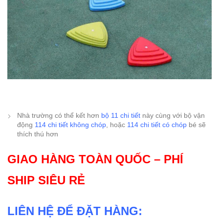
Nhà trường có thể kết hơn
bộ 11 chi tiết
này cùng với bộ vận
động
114 chi tiết không chóp
, hoặc
114 chi tiết có chóp
bé sẽ
thích thú hơn
GIAO HÀNG TOÀN QUỐC – PHÍ
SHIP SIÊU RẺ
LIÊN HỆ ĐỂ ĐẶT HÀNG: