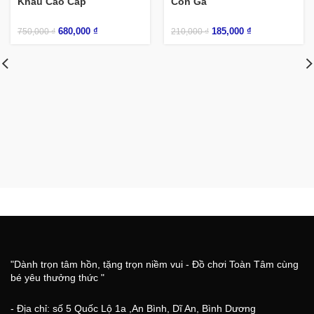
Khẩu Cao Cấp
Con Gà
680,000
₫
185,000
₫
750,000
₫
210,000
₫
"Dành trọn tâm hồn, tặng trọn niềm vui - Đồ chơi Toàn Tâm cùng
bé yêu thưởng thức "
- Địa chỉ: số 5 Quốc Lộ 1a ,An Bình, Dĩ An, Bình Dương