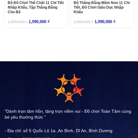
Bộ Đồ Chơi Thể Chất 11 Chi Tiết
Bộ Thăng Bằng Mầm Non 11 Chi
Nhập Khẩu, Tập Thăng Bằng
Tiết, Đồ Chơi Giáo Dục Nhập
Cho Bé
Khẩu
1,090,000
₫
1,090,000
₫
1,590,000
₫
1,590,000
₫
"Dành trọn tâm hồn, tặng trọn niềm vui - Đồ chơi Toàn Tâm cùng
bé yêu thưởng thức "
- Địa chỉ: số 5 Quốc Lộ 1a ,An Bình, Dĩ An, Bình Dương