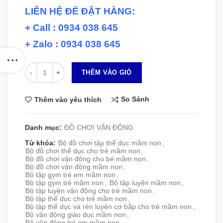
LIÊN HỆ ĐỂ ĐẶT HÀNG:
+ Call : 0934 038 645
+ Zalo : 0934 038 645
Số lượng
THÊM VÀO GIỎ
So Sánh
Thêm vào yêu thích
Danh mục:
ĐỒ CHƠI VẬN ĐỘNG
Từ khóa:
Bộ đồ chơi tập thể dục mầm non
,
Bộ đồ chơi thể dục cho trẻ mầm non
,
Bộ đồ chơi vận động cho bé mầm non
,
Bộ đồ chơi vận động mầm non
,
Bộ tập gym trẻ em mầm non
,
Bộ tập gym trẻ mầm non
,
Bộ tập luyện mầm non
,
Bộ tập luyện vận động cho trẻ mầm non
,
Bộ tập thể dục cho trẻ mầm non
,
Bộ tập thể dục và rèn luyện cơ bắp cho trẻ mầm non
,
Bộ vận động giáo dục mầm non
,
Bộ vận động trẻ em mầm non
,