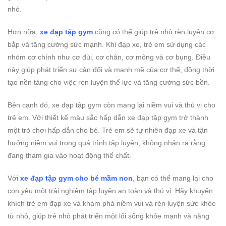
nhỏ.
Hơn nữa,
xe đạp tập gym
cũng có thể giúp trẻ nhỏ rèn luyện cơ
bắp và tăng cường sức mạnh. Khi đạp xe, trẻ em sử dụng các
nhóm cơ chính như cơ đùi, cơ chân, cơ mông và cơ bụng. Điều
này giúp phát triển sự cân đối và mạnh mẽ của cơ thể, đồng thời
tạo nền tảng cho việc rèn luyện thể lực và tăng cường sức bền.
Bên cạnh đó, xe đạp tập gym còn mang lại niềm vui và thú vị cho
trẻ em. Với thiết kế màu sắc hấp dẫn xe đạp tập gym trở thành
một trò chơi hấp dẫn cho bé. Trẻ em sẽ tự nhiên đạp xe và tận
hưởng niềm vui trong quá trình tập luyện, không nhận ra rằng
đang tham gia vào hoạt động thể chất.
Với
xe đạp tập gym cho bé mầm non
, bạn có thể mang lại cho
con yêu một trải nghiệm tập luyện an toàn và thú vị. Hãy khuyến
khích trẻ em đạp xe và khám phá niềm vui và rèn luyện sức khỏe
từ nhỏ, giúp trẻ nhỏ phát triển một lối sống khỏe mạnh và năng