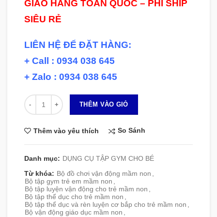
GIAO HÀNG TOÀN QUỐC – PHÍ SHIP
SIÊU RẺ
LIÊN HỆ ĐỂ ĐẶT HÀNG:
+ Call : 0934 038 645
+ Zalo : 0934 038 645
Số lượng
THÊM VÀO GIỎ
So Sánh
Thêm vào yêu thích
Danh mục:
DỤNG CỤ TẬP GYM CHO BÉ
Từ khóa:
Bộ đồ chơi vận động mầm non
,
Bộ tập gym trẻ em mầm non
,
Bộ tập luyện vận động cho trẻ mầm non
,
Bộ tập thể dục cho trẻ mầm non
,
Bộ tập thể dục và rèn luyện cơ bắp cho trẻ mầm non
,
Bộ vận động giáo dục mầm non
,