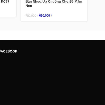
– KC67
Bàn Nhựa Ưa Chuộng Cho Bé Mầm
Non
680,000
₫
750,000
₫
FACEBOOK