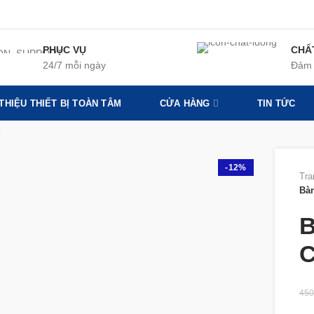
PHỤC VỤ
CHẤ
24/7 mỗi ngày
Đảm 
 THIỆU THIẾT BỊ TOÀN TÂM
CỬA HÀNG
TIN TỨC
360 product view
-12%
Tra
Bà
B
C
450