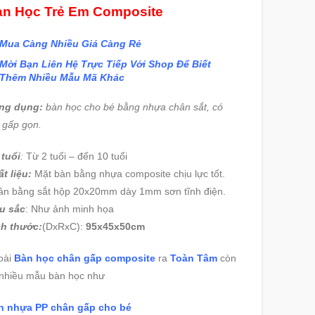
n Học Trẻ Em Composite
Mua Càng Nhiều Giá Càng Rẻ
Mời Bạn Liên Hệ Trực Tiếp Với Shop Để Biết
Thêm Nhiều Mẫu Mã Khác
ng dụng:
bàn học cho bé bằng nhựa chân sắt, có
 gấp gọn.
 tuổi
:
Từ 2 tuối – đến 10 tuổi
t liệu:
Mặt bàn bằng nhựa composite chịu lực tốt.
ân bằng sắt hộp 20x20mm dày 1mm sơn tĩnh điện.
u sắc
: Như ảnh minh họa
ch thước:
(DxRxC):
95x45x50cm
oài
Bàn học chân gấp composite
ra
Toàn Tâm
còn
nhiều mẫu bàn học như
n nhựa PP chân gấp cho bé