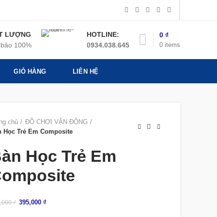
T LƯỢNG
HOTLINE:
0
₫
0
items
bảo 100%
0934.038.645
GIỎ HÀNG
LIÊN HỆ
ng chủ
ĐỒ CHƠI VẬN ĐỘNG
n Học Trẻ Em Composite
àn Học Trẻ Em
omposite
395,000
₫
,000
₫