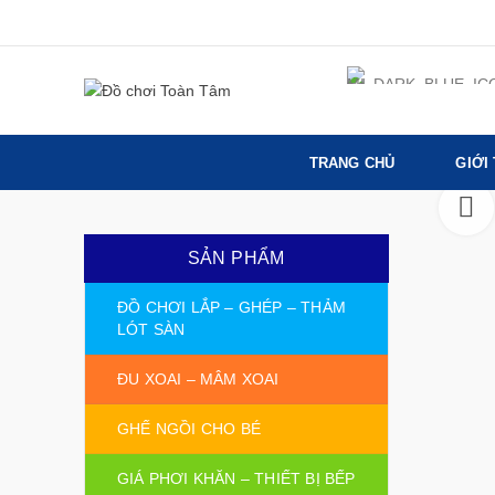
TRANG CHỦ
GIỚI
SẢN PHẨM
ĐỒ CHƠI LẮP – GHÉP – THẢM
LÓT SÀN
ĐU XOAI – MÂM XOAI
GHẾ NGỒI CHO BÉ
GIÁ PHƠI KHĂN – THIẾT BỊ BẾP