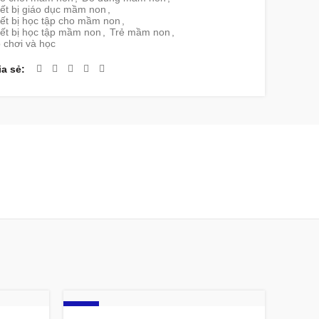
iết bị giáo dục mầm non
,
ết bị học tập cho mầm non
,
ết bị học tập mầm non
,
Trẻ mầm non
,
 chơi và học
ia sẻ
-9%