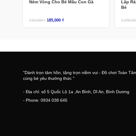
Ném Vòng Cho Bé Mẫu Con Gà
Lắp Rá
Bé
185,000
₫
210,000
₫
2,290,0
"Dành trọn tâm hồn, tặng trọn niềm vui - Đồ chơi Toàn Tâ
cùng bé yêu thưởng thức "
- Địa chỉ: số 5 Quốc Lộ 1a ,An Bình, Dĩ An, Bình Dương
- Phone: 0934 038 645