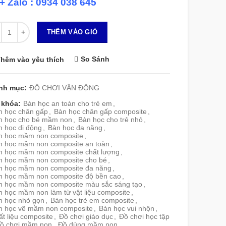
+ Zalo : 0934 038 645
 lượng
THÊM VÀO GIỎ
So Sánh
hêm vào yêu thích
nh mục:
ĐỒ CHƠI VẬN ĐỘNG
 khóa:
Bàn học an toàn cho trẻ em
,
n học chân gấp
,
Bàn học chân gấp composite
,
n học cho bé mầm non
,
Bàn học cho trẻ nhỏ
,
n học di động
,
Bàn học đa năng
,
n học mầm non composite
,
n học mầm non composite an toàn
,
n học mầm non composite chất lượng
,
n học mầm non composite cho bé
,
n học mầm non composite đa năng
,
n học mầm non composite độ bền cao
,
n học mầm non composite màu sắc sáng tạo
,
n học mầm non làm từ vật liệu composite
,
n học nhỏ gọn
,
Bàn học trẻ em composite
,
n học vẽ mầm non composite
,
Bàn học vui nhộn
,
t liệu composite
,
Đồ chơi giáo dục
,
Đồ chơi học tập
ồ chơi mầm non
,
Đồ dùng mầm non
,