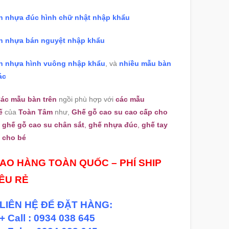
n nhựa đúc hình chữ nhật nhập khẩu
n nhựa bán nguyệt nhập khẩu
n nhựa hình vuông nhập khẩu
, và
nhiều mẫu bàn
ác
ác mẫu bàn trên
ngồi phù hợp với
các mẫu
ế
của
Toàn Tâm
như,
Ghế gỗ cao su cao cấp cho
,
ghế gỗ cao su chân sắt
,
ghế nhựa đúc
,
ghế tay
n cho bé
IAO HÀNG TOÀN QUỐC – PHÍ SHIP
IÊU RẺ
LIÊN HỆ ĐỂ ĐẶT HÀNG:
+ Call : 0934 038 645