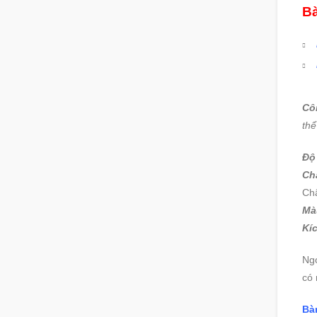
Bà
Cô
thể
Độ
Chấ
Ch
Mà
Kí
Ng
có 
Bà