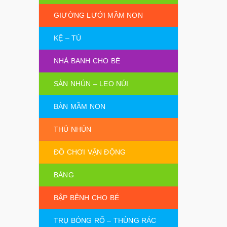
GIƯỜNG LƯỚI MẦM NON
KỆ – TỦ
NHÀ BANH CHO BÉ
SÀN NHÚN – LEO NÚI
BÀN MẦM NON
THÚ NHÚN
ĐỒ CHƠI VẬN ĐỘNG
BẢNG
BẬP BÊNH CHO BÉ
TRỤ BÓNG RỔ – THÙNG RÁC