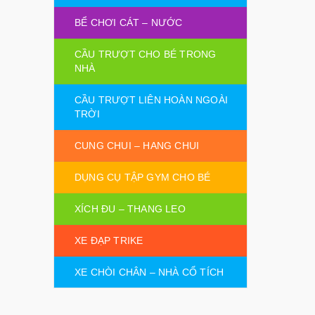
BỂ CHƠI CÁT – NƯỚC
CẦU TRƯỢT CHO BÉ TRONG
NHÀ
CẦU TRƯỢT LIÊN HOÀN NGOÀI
TRỜI
CUNG CHUI – HANG CHUI
DỤNG CỤ TẬP GYM CHO BÉ
XÍCH ĐU – THANG LEO
XE ĐẠP TRIKE
XE CHÒI CHÂN – NHÀ CỔ TÍCH