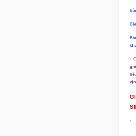
Bà
Bà
Bà
kh
+
C
gh
bé
vị
G
S