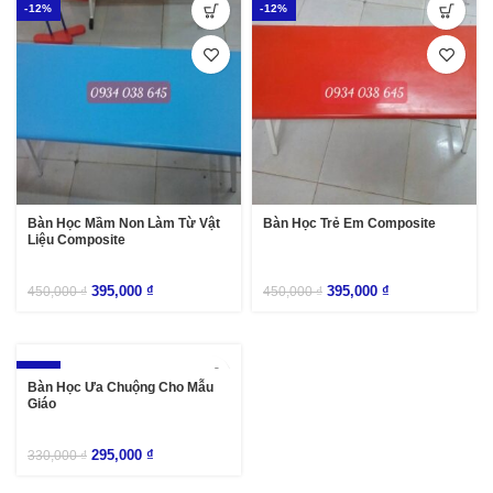
-12%
-12%
Bàn Học Mầm Non Làm Từ Vật
Bàn Học Trẻ Em Composite
Liệu Composite
395,000
₫
395,000
₫
450,000
₫
450,000
₫
-11%
Bàn Học Ưa Chuộng Cho Mẫu
Giáo
295,000
₫
330,000
₫