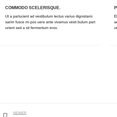
COMMODO SCELERISQUE.
P
Ut a parturient ad vestibulum lectus varius dignistami
E
sarim fusce mi pos uere ante vivamus vesti bulum part
a
urient sed a sit fermentum eros.
u
NEWER