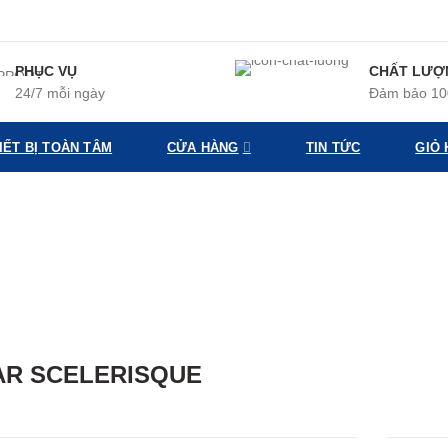
PHỤC VỤ
CHẤT LƯỢ
24/7 mỗi ngày
Đảm bảo 1
HIẾT BỊ TOÀN TÂM
CỬA HÀNG
TIN TỨC
GIỎ
AR SCELERISQUE