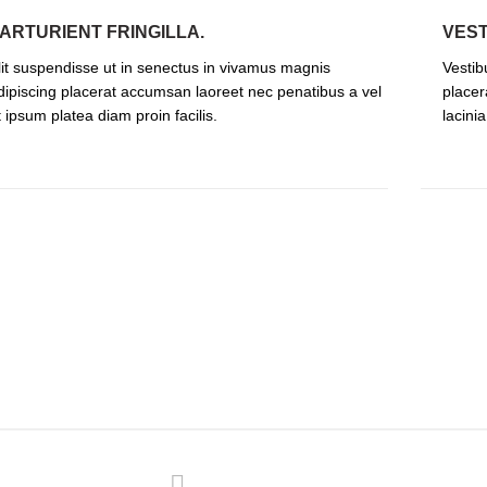
ARTURIENT FRINGILLA.
VES
lit suspendisse ut in senectus in vivamus magnis
Vestib
dipiscing placerat accumsan laoreet nec penatibus a vel
placer
t ipsum platea diam proin facilis.
lacini