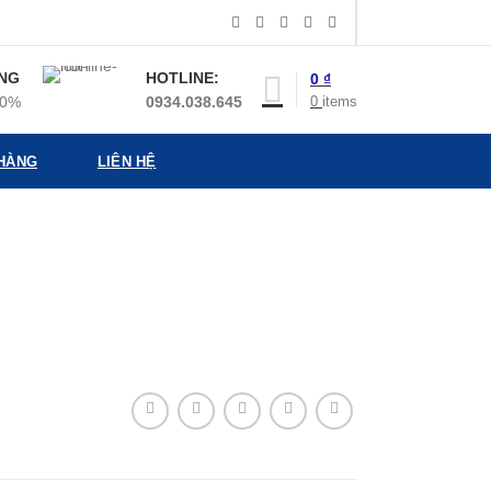
NG
HOTLINE:
0
₫
0
items
00%
0934.038.645
 HÀNG
LIÊN HỆ