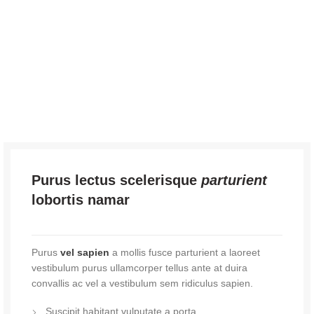
Purus lectus scelerisque
parturient
lobortis namar
Purus
vel sapien
a mollis fusce parturient a laoreet
vestibulum purus ullamcorper tellus ante at duira
convallis ac vel a vestibulum sem ridiculus sapien.
Suscipit habitant vulputate a porta.