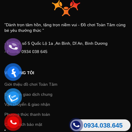
"Dành trọn tâm hồn, tặng trọn niềm vui - Đồ chơi Toàn Tâm cùng
bé yêu thưởng thức "
- Địa chỉ: số 5 Quốc Lộ 1a ,An Bình, Dĩ An, Bình Dương
- Phone: 0934 038 645
VỀ CHÚNG TÔI
Giới thiệu đồ chơi Toàn Tâm
Điều kiện giao dịch chung
Vận chuyển & giao nhận
Phương thức thanh toán
0934.038.645
Chính sách bảo mật