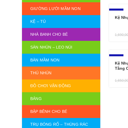
GIƯỜNG LƯỚI MẦM NON
-8%
Kệ Nh
KỆ – TỦ
NHÀ BANH CHO BÉ
1,690,0
SÀN NHÚN – LEO NÚI
-6%
BÀN MẦM NON
Kệ Nh
Tầng 
THÚ NHÚN
1,650,0
ĐỒ CHƠI VẬN ĐỘNG
BẢNG
BẬP BÊNH CHO BÉ
TRỤ BÓNG RỔ – THÙNG RÁC