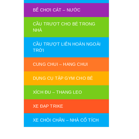
BỂ CHƠI CÁT – NƯỚC
CẦU TRƯỢT CHO BÉ TRONG
NHÀ
CẦU TRƯỢT LIÊN HOÀN NGOÀI
TRỜI
CUNG CHUI – HANG CHUI
DỤNG CỤ TẬP GYM CHO BÉ
XÍCH ĐU – THANG LEO
XE ĐẠP TRIKE
XE CHÒI CHÂN – NHÀ CỔ TÍCH