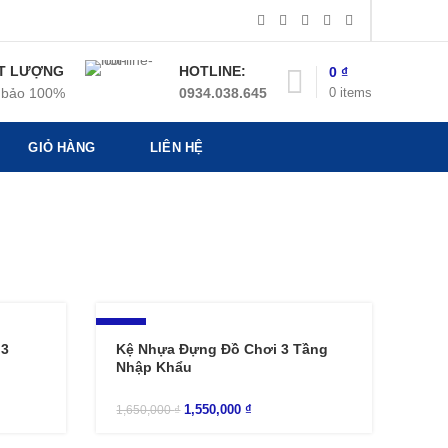
T LƯỢNG
HOTLINE:
0
₫
0
items
bảo 100%
0934.038.645
GIỎ HÀNG
LIÊN HỆ
-6%
 3
Kệ Nhựa Đựng Đồ Chơi 3 Tầng
Nhập Khẩu
1,550,000
₫
1,650,000
₫