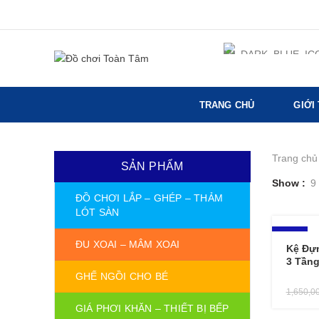
TRANG CHỦ
GIỚI
Trang chủ
SẢN PHẨM
Show
9
ĐỒ CHƠI LẮP – GHÉP – THẢM
LÓT SÀN
-6%
ĐU XOAI – MÂM XOAI
Kệ Đự
3 Tần
GHẾ NGỒI CHO BÉ
1,650,0
GIÁ PHƠI KHĂN – THIẾT BỊ BẾP