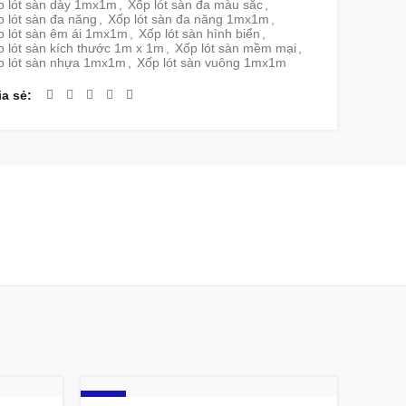
p lót sàn dày 1mx1m
,
Xốp lót sàn đa màu sắc
,
 lót sàn đa năng
,
Xốp lót sàn đa năng 1mx1m
,
p lót sàn êm ái 1mx1m
,
Xốp lót sàn hình biển
,
 lót sàn kích thước 1m x 1m
,
Xốp lót sàn mềm mại
,
p lót sàn nhựa 1mx1m
,
Xốp lót sàn vuông 1mx1m
ia sẻ
-9%