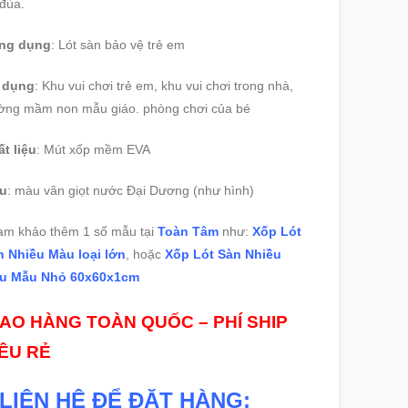
đùa.
ng dụng
: Lót sàn bảo vệ trẻ em
 dụng
: Khu vui chơi trẻ em, khu vui chơi trong nhà,
ờng mầm non mẫu giáo. phòng chơi của bé
t liệu
: Mút xốp mềm EVA
u
: màu vân giọt nước Đại Dương (như hình)
am khảo thêm 1 số mẫu tại
Toàn Tâm
như:
Xốp Lót
n Nhiều Màu loại lớn
, hoặc
Xốp Lót Sàn Nhiều
u Mẫu Nhỏ 60x60x1cm
IAO HÀNG TOÀN QUỐC – PHÍ SHIP
IÊU RẺ
LIÊN HỆ ĐỂ ĐẶT HÀNG: