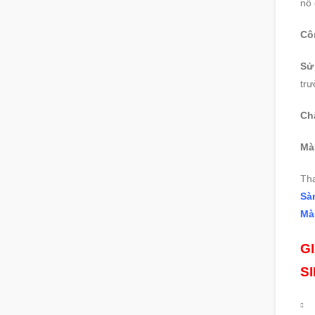
nô 
Cô
Sử
trư
Chấ
Mà
Th
Sà
Mà
G
S