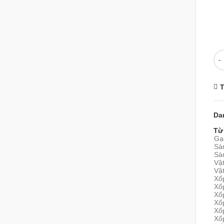
Số
T
Da
Từ
Gạc
Sà
Sà
Vật
Vật
Xố
Xốp
Xốp
Xốp
Xốp
Xố