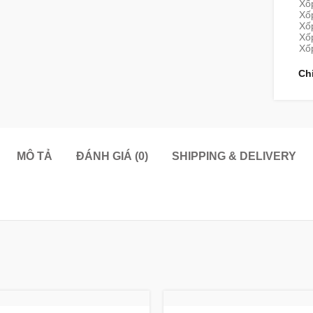
Xố
Xốp
Xố
Xốp
Xố
Ch
MÔ TẢ
ĐÁNH GIÁ (0)
SHIPPING & DELIVERY