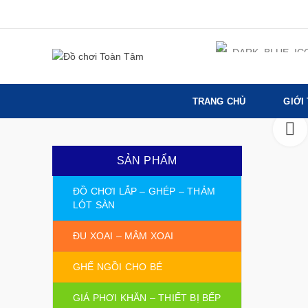
TRANG CHỦ
GIỚI
SẢN PHẨM
ĐỒ CHƠI LẮP – GHÉP – THẢM
LÓT SÀN
ĐU XOAI – MÂM XOAI
GHẾ NGỒI CHO BÉ
GIÁ PHƠI KHĂN – THIẾT BỊ BẾP