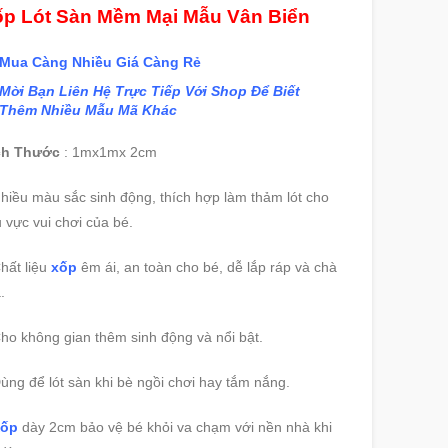
p Lót Sàn Mềm Mại Mẫu Vân Biển
Mua Càng Nhiều Giá Càng Rẻ
Mời Bạn Liên Hệ Trực Tiếp Với Shop Để Biết
Thêm Nhiều Mẫu Mã Khác
ch Thước
: 1mx1mx 2cm
hiều màu sắc sinh động, thích hợp làm thảm lót cho
 vực vui chơi của bé.
hất liệu
xốp
êm ái, an toàn cho bé, dễ lắp ráp và chà
.
ho không gian thêm sinh động và nổi bật.
ùng để lót sàn khi bè ngồi chơi hay tắm nắng.
ốp
dày 2cm bảo vệ bé khỏi va chạm với nền nhà khi