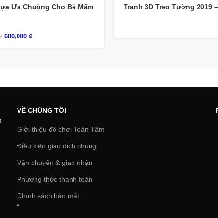
hựa Ưa Chuộng Cho Bé Mầm
Tranh 3D Treo Tường 2019 –
680,000
₫
₫
VỀ CHÚNG TÔI
m
Giới thiệu đồ chơi Toàn Tâm
Điều kiện giao dịch chung
Vận chuyển & giao nhận
Phương thức thanh toán
Chính sách bảo mật