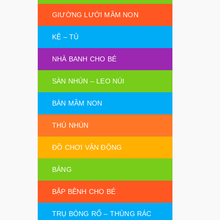
GIƯỜNG LƯỚI MẦM NON
KỆ – TỦ
NHÀ BANH CHO BÉ
SÀN NHÚN – LEO NÚI
BÀN MẦM NON
THÚ NHÚN
ĐỒ CHƠI VẬN ĐỘNG
BẢNG
BẬP BÊNH CHO BÉ
TRỤ BÓNG RỔ – THÙNG RÁC