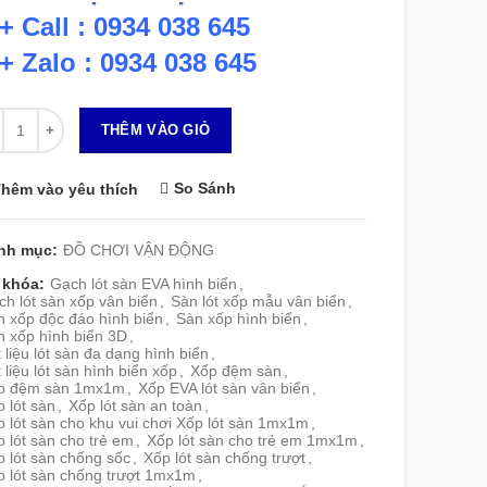
+ Call : 0934 038 645
+ Zalo : 0934 038 645
 lượng
THÊM VÀO GIỎ
So Sánh
hêm vào yêu thích
nh mục:
ĐỒ CHƠI VẬN ĐỘNG
 khóa:
Gạch lót sàn EVA hình biển
,
h lót sàn xốp vân biển
,
Sàn lót xốp mẫu vân biển
,
n xốp độc đáo hình biển
,
Sàn xốp hình biển
,
n xốp hình biển 3D
,
 liệu lót sàn đa dạng hình biển
,
 liệu lót sàn hình biển xốp
,
Xốp đệm sàn
,
p đệm sàn 1mx1m
,
Xốp EVA lót sàn vân biển
,
 lót sàn
,
Xốp lót sàn an toàn
,
 lót sàn cho khu vui chơi Xốp lót sàn 1mx1m
,
 lót sàn cho trẻ em
,
Xốp lót sàn cho trẻ em 1mx1m
,
 lót sàn chống sốc
,
Xốp lót sàn chống trượt
,
p lót sàn chống trượt 1mx1m
,