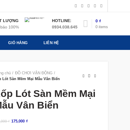
T LƯỢNG
HOTLINE:
0
₫
0
items
bảo 100%
0934.038.645
GIỎ HÀNG
LIÊN HỆ
ng chủ
ĐỒ CHƠI VẬN ĐỘNG
p Lót Sàn Mềm Mại Mẫu Vân Biển
ốp Lót Sàn Mềm Mại
ẫu Vân Biển
175,000
₫
,000
₫