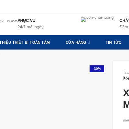
PHỤC VỤ
CHẤ
24/7 mỗi ngày
Đảm 
 THIỆU THIẾT BỊ TOÀN TÂM
CỬA HÀNG
TIN TỨC
360 product view
-30%
Tra
Xố
X
M
250