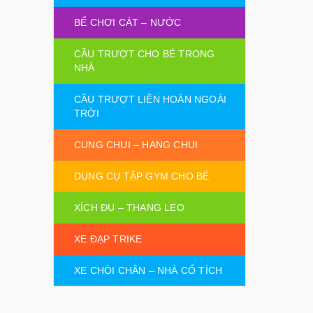
BỂ CHƠI CÁT – NƯỚC
CẦU TRƯỢT CHO BÉ TRONG
NHÀ
CẦU TRƯỢT LIÊN HOÀN NGOÀI
TRỜI
CUNG CHUI – HANG CHUI
DỤNG CỤ TẬP GYM CHO BÉ
XÍCH ĐU – THANG LEO
XE ĐẠP TRIKE
XE CHÒI CHÂN – NHÀ CỔ TÍCH