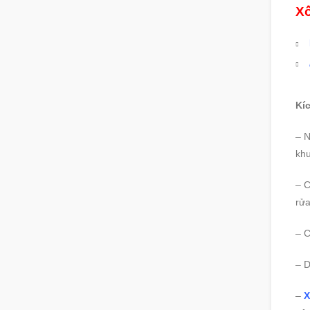
Xố
Kí
– N
khu
– C
rửa
– C
– D
–
X