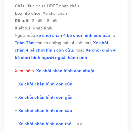
Chất liệu
:
Nhựa HDPE nhập khẩu
Loại đồ chơi
: Xe chòi chân
Độ tuổi
:
2 tuổi – 6 tuổi
Xuất xứ
:
Nhập Khẩu
Ngoài mẫu
xe chòi chân 4 bé chơi hình con báo
ra
Toàn Tâm
còn có những mẫu 4 chỗ như,
Xe chòi
chân 4 bé chơi hình con cừu
, hoặc
Xe chòi chân 4
bé chơi hình người ngoài hành tinh
Xem thêm
:
Xe chòi chân hình con chuột
+
Xe chòi chân hình con cún
+
Xe chòi chân hình con gấu
+
Xe chòi chân hình con sâu
+
Xe chòi chân hình con thỏ
…v.v.