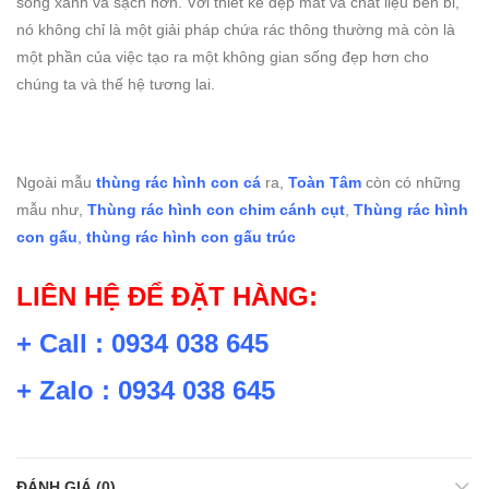
sống xanh và sạch hơn. Với thiết kế đẹp mắt và chất liệu bền bỉ,
nó không chỉ là một giải pháp chứa rác thông thường mà còn là
một phần của việc tạo ra một không gian sống đẹp hơn cho
chúng ta và thế hệ tương lai.
Ngoài mẫu
thùng rác hình con cá
ra,
Toàn Tâm
còn có những
mẫu như,
Thùng rác hình con chim cánh cụt
,
Thùng rác hình
con gấu
,
thùng rác hình con gấu trúc
LIÊN HỆ ĐỂ ĐẶT HÀNG:
+ Call : 0934 038 645
+ Zalo : 0934 038 645
ĐÁNH GIÁ (0)