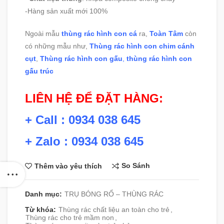
-Hàng sản xuất mới 100%
Ngoài mẫu
thùng rác hình con cá
ra,
Toàn Tâm
còn
có những mẫu như,
Thùng rác hình con chim cánh
cụt
,
Thùng rác hình con gấu
,
thùng rác hình con
gấu trúc
LIÊN HỆ ĐỂ ĐẶT HÀNG:
+ Call : 0934 038 645
+ Zalo : 0934 038 645
So Sánh
Thêm vào yêu thích
Danh mục:
TRỤ BÓNG RỔ – THÙNG RÁC
Từ khóa:
Thùng rác chất liệu an toàn cho trẻ
,
Thùng rác cho trẻ mầm non
,