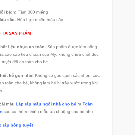
ỗi bịch:
Tầm 300 miếng
Màu sắc:
Hỗn hợp nhiều màu sắc
 TẢ SẢN PHẨM
hất liệu nhựa an toàn:
Sản phẩm được làm bằng
a cao cấp tiêu chuẩn của Mỹ, không chứa chất độc
, tuyệt đối an toàn cho bé.
hiết kế gọn nhẹ:
Không có góc cạnh sắc nhọn, cực
an toàn cho bé, không làm bé bị trầy xước trong khi
i.
oài mẫu
Lắp ráp mẫu ngôi nhà cho bé
ra
Toàn
m
còn có thêm nhiều mẫu ưa chuộng cho bé như
p ráp bông tuyết