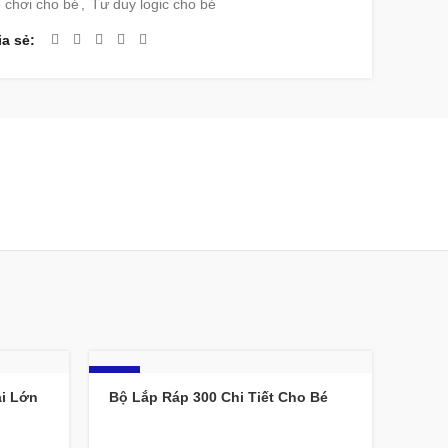
 chơi cho bé
,
Tư duy logic cho bé
ia sẻ
-27%
i Lớn
Bộ Lắp Ráp 300 Chi Tiết Cho Bé