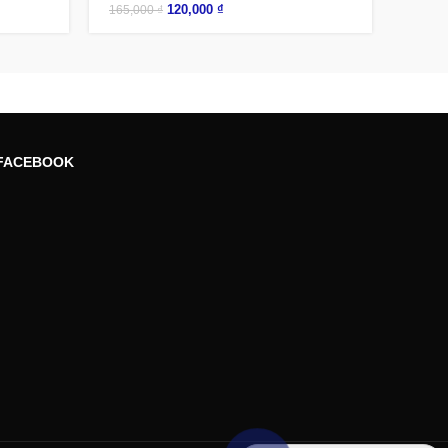
120,000
₫
165,000
₫
FACEBOOK