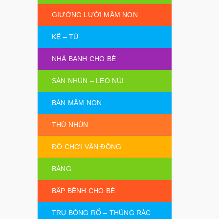
GIƯỜNG LƯỚI MẦM NON
KỆ – TỦ
NHÀ BANH CHO BÉ
SÀN NHÚN – LEO NÚI
BÀN MẦM NON
THÚ NHÚN
ĐỒ CHƠI VẬN ĐỘNG
BẢNG
BẬP BÊNH CHO BÉ
TRỤ BÓNG RỔ – THÙNG RÁC