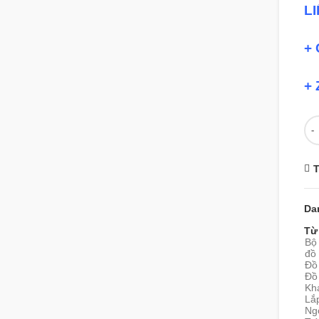
L
+ 
+ 
Số
T
Da
Từ
Bộ
đồ 
Đồ 
Đồ
Khá
Lắp
Ng