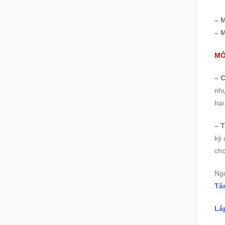
– M
– 
MÔ
– C
nhự
hại
– T
kỳ 
chơ
Ng
Tâ
Lắ