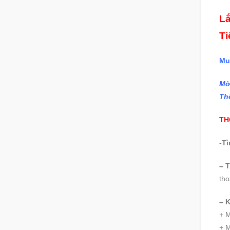
Lắ
Ti
Mu
Mờ
Th
TH
-Tì
– T
tho
– 
+ M
+ M