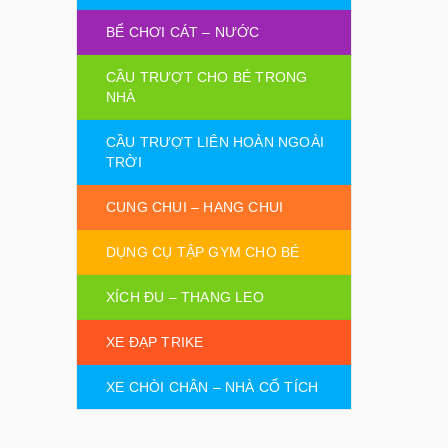
BỂ CHƠI CÁT – NƯỚC
CẦU TRƯỢT CHO BÉ TRONG
NHÀ
CẦU TRƯỢT LIÊN HOÀN NGOÀI
TRỜI
CUNG CHUI – HANG CHUI
DỤNG CỤ TẬP GYM CHO BÉ
XÍCH ĐU – THANG LEO
XE ĐẠP TRIKE
XE CHÒI CHÂN – NHÀ CỔ TÍCH