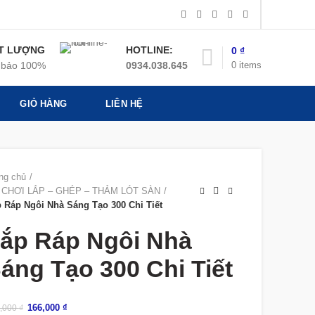
T LƯỢNG
HOTLINE:
0
₫
0
items
bảo 100%
0934.038.645
GIỎ HÀNG
LIÊN HỆ
ng chủ
 CHƠI LẮP – GHÉP – THẢM LÓT SÀN
 Ráp Ngôi Nhà Sáng Tạo 300 Chi Tiết
ắp Ráp Ngôi Nhà
áng Tạo 300 Chi Tiết
166,000
₫
,000
₫