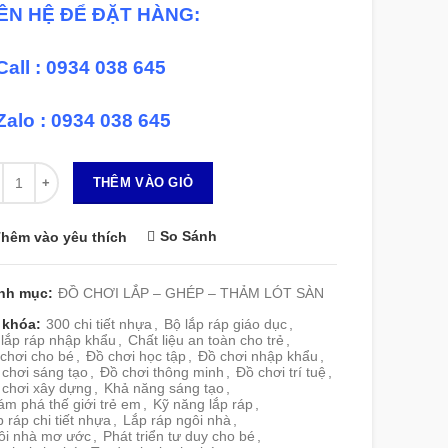
IÊN HỆ ĐỂ ĐẶT HÀNG:
Call : 0934 038 645
Zalo : 0934 038 645
 lượng
THÊM VÀO GIỎ
So Sánh
hêm vào yêu thích
nh mục:
ĐỒ CHƠI LẮP – GHÉP – THẢM LÓT SÀN
 khóa:
300 chi tiết nhựa
,
Bộ lắp ráp giáo dục
,
 lắp ráp nhập khẩu
,
Chất liệu an toàn cho trẻ
,
chơi cho bé
,
Đồ chơi học tập
,
Đồ chơi nhập khẩu
,
chơi sáng tạo
,
Đồ chơi thông minh
,
Đồ chơi trí tuệ
,
 chơi xây dựng
,
Khả năng sáng tạo
,
m phá thế giới trẻ em
,
Kỹ năng lắp ráp
,
 ráp chi tiết nhựa
,
Lắp ráp ngôi nhà
,
ôi nhà mơ ước
,
Phát triển tư duy cho bé
,