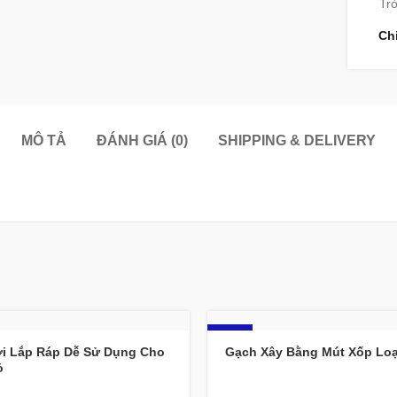
Trò
Ch
MÔ TẢ
ĐÁNH GIÁ (0)
SHIPPING & DELIVERY
-14%
i Lắp Ráp Dễ Sử Dụng Cho
Gạch Xây Bằng Mút Xốp Loạ
ỏ