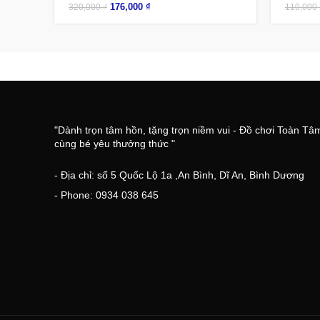
176,000
₫
320,000
₫
110,000
"Dành trọn tâm hồn, tặng trọn niềm vui - Đồ chơi Toàn Tâ
cùng bé yêu thưởng thức "
- Địa chỉ: số 5 Quốc Lộ 1a ,An Bình, Dĩ An, Bình Dương
- Phone: 0934 038 645