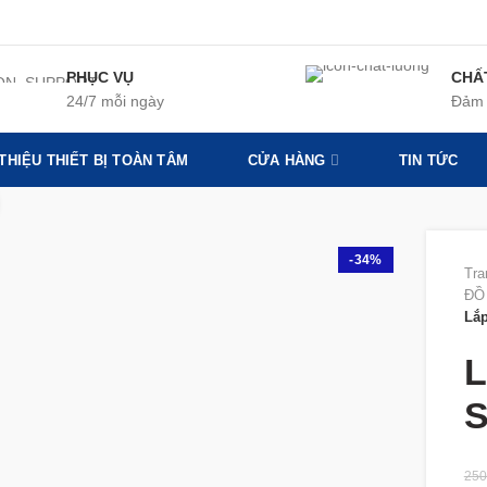
PHỤC VỤ
CHẤ
24/7 mỗi ngày
Đảm 
 THIỆU THIẾT BỊ TOÀN TÂM
CỬA HÀNG
TIN TỨC
360 product view
-34%
Tra
ĐỒ
Lắp
L
S
250