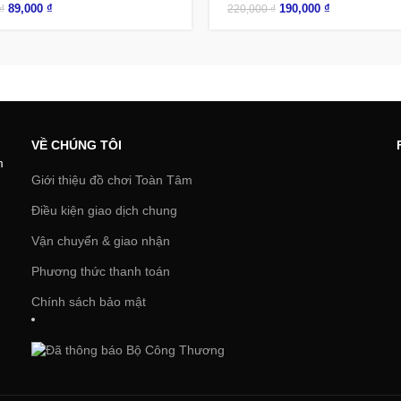
89,000
₫
190,000
₫
₫
220,000
₫
VỀ CHÚNG TÔI
m
Giới thiệu đồ chơi Toàn Tâm
Điều kiện giao dịch chung
Vận chuyển & giao nhận
Phương thức thanh toán
Chính sách bảo mật