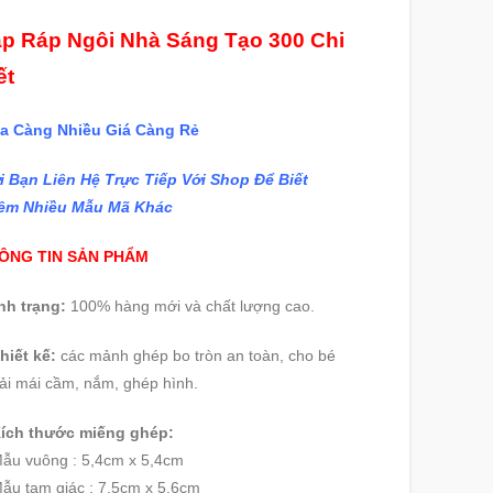
p Ráp Ngôi Nhà Sáng Tạo 300 Chi
ết
a Càng Nhiều Giá Càng Rẻ
i Bạn Liên Hệ Trực Tiếp Với Shop Để Biết
êm
Nhiều Mẫu Mã Khác
ÔNG TIN SẢN PHẨM
nh trạng:
100% hàng mới và chất lượng cao.
hiết kế:
các mảnh ghép bo tròn an toàn, cho bé
ải mái cầm, nắm, ghép hình.
Kích thước miếng ghép:
ẫu vuông : 5,4cm x 5,4cm
ẫu tam giác : 7,5cm x 5,6cm