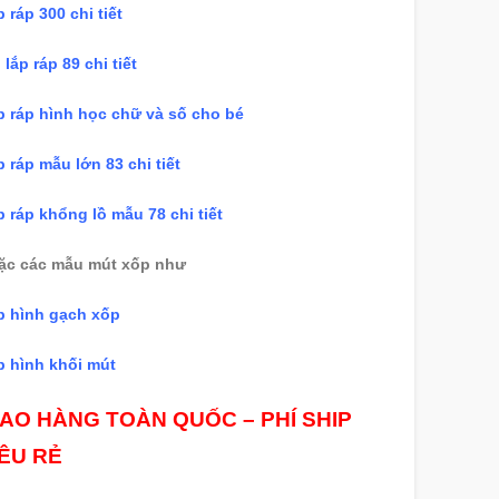
 ráp 300 chi tiết
 lắp ráp 89 chi tiết
p ráp hình học chữ và số cho bé
 ráp mẫu lớn 83 chi tiết
 ráp khổng lồ mẫu 78 chi tiết
ặc các mẫu mút xốp như
p hình gạch xốp
p hình khối mút
IAO HÀNG TOÀN QUỐC – PHÍ SHIP
IÊU RẺ