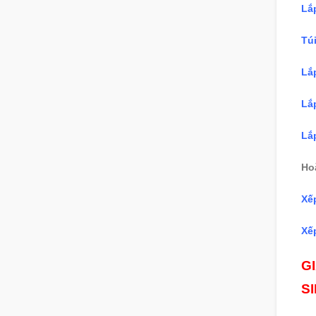
Lắp
Túi
Lắ
Lắp
Lắp
Ho
Xế
Xế
G
S