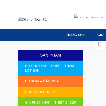
TRANG CHỦ
GIỚI
SẢN PHẨM
ĐỒ CHƠI LẮP – GHÉP – THẢM
LÓT SÀN
ĐU XOAI – MÂM XOAI
GHẾ NGỒI CHO BÉ
GIÁ PHƠI KHĂN – THIẾT BỊ BẾP