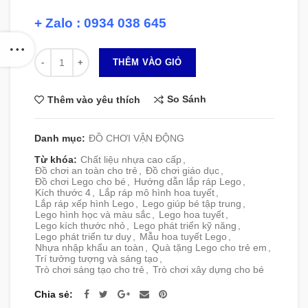
+ Zalo : 0934 038 645
Số lượng
THÊM VÀO GIỎ
So Sánh
Thêm vào yêu thích
Danh mục:
ĐỒ CHƠI VẬN ĐỘNG
Từ khóa:
Chất liệu nhựa cao cấp
,
Đồ chơi an toàn cho trẻ
,
Đồ chơi giáo dục
,
Đồ chơi Lego cho bé
,
Hướng dẫn lắp ráp Lego
,
Kích thước 4
,
Lắp ráp mô hình hoa tuyết
,
Lắp ráp xếp hình Lego
,
Lego giúp bé tập trung
,
Lego hình học và màu sắc
,
Lego hoa tuyết
,
Lego kích thước nhỏ
,
Lego phát triển kỹ năng
,
Lego phát triển tư duy
,
Mẫu hoa tuyết Lego
,
Nhựa nhập khẩu an toàn
,
Quà tặng Lego cho trẻ em
,
Trí tưởng tượng và sáng tạo
,
Trò chơi sáng tạo cho trẻ
,
Trò chơi xây dựng cho bé
Chia sẻ