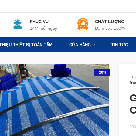
PHỤC VỤ
CHẤT LƯỢNG
24/7 mỗi ngày
Đảm bảo 100%
 THIỆU THIẾT BỊ TOÀN TÂM
CỬA HÀNG
TIN TỨC
-20%
Tra
Gi
G
C
230