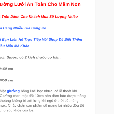
iường Lưới An Toàn Cho Mầm Non
á Trên Dành Cho Khách Mua Số Lượng Nhiều
a Càng Nhiều Giá Càng Rẻ
i Bạn Liên Hệ Trực Tiếp Với Shop Để Biết Thêm
iều Mẫu Mã Khác
ích thước: có 2 kích thước cơ bản :
0×60 cm
0×50 cm
Mặt
giường
bằng lưới bọc nhựa, có lỗ thoát khí.
Giường cách mặt đất 10cm nên đảm bảo được thông
thoáng không bị ướt lưng khi ngủ ở thời tiết nóng
nực. Chắc chắn sản phẩm sẽ mang lại nhiều đều tốt
cho sức khỏe của bé.