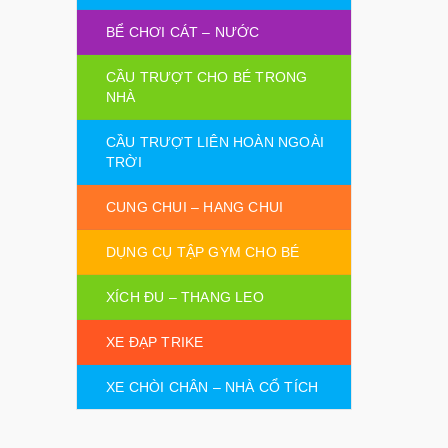
BỂ CHƠI CÁT – NƯỚC
CẦU TRƯỢT CHO BÉ TRONG
NHÀ
CẦU TRƯỢT LIÊN HOÀN NGOÀI
TRỜI
CUNG CHUI – HANG CHUI
DỤNG CỤ TẬP GYM CHO BÉ
XÍCH ĐU – THANG LEO
XE ĐẠP TRIKE
XE CHÒI CHÂN – NHÀ CỔ TÍCH