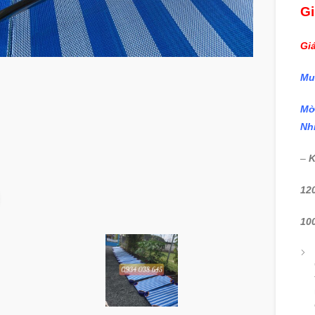
G
Gi
Mu
Mờ
Nh
–
K
12
360 product view
10