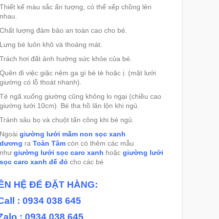
Thiết kế màu sắc ấn tượng, có thể xếp chồng lên
nhau.
Chất lượng đảm bảo an toàn cao cho bé.
Lưng bé luôn khô và thoáng mát.
Trách hơi đất ảnh hưởng sức khỏe của bé.
Quên đi việc giặc nệm ga gì bé tè hoặc ị. (mặt lưới
giường có lỗ thoát nhanh).
Té ngã xuống giường cũng không lo ngại (chiều cao
giường lưới 10cm). Bé tha hồ lăn lộn khi ngủ.
Tránh sâu bọ và chuột tấn công khi bé ngủ.
Ngoài
giường lưới mầm non sọc xanh
dương
ra
Toàn Tâm
còn có thêm các mẫu
như
giường lưới sọc caro xanh
hoặc
giường lưới
sọc caro xanh đế đỏ
cho các bé
IÊN HỆ ĐỂ ĐẶT HÀNG:
Call : 0934 038 645
Zalo : 0934 038 645