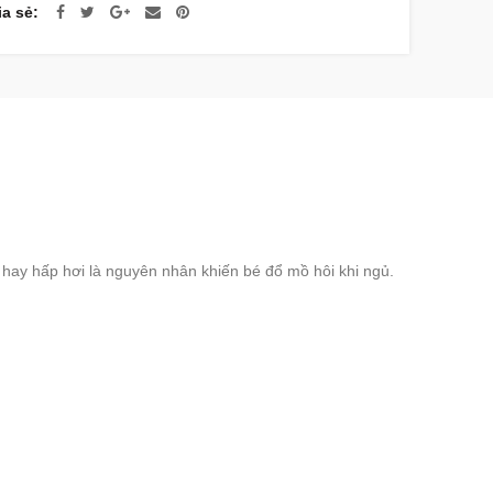
ia sẻ
h hay hấp hơi là nguyên nhân khiến bé đổ mồ hôi khi ngủ.