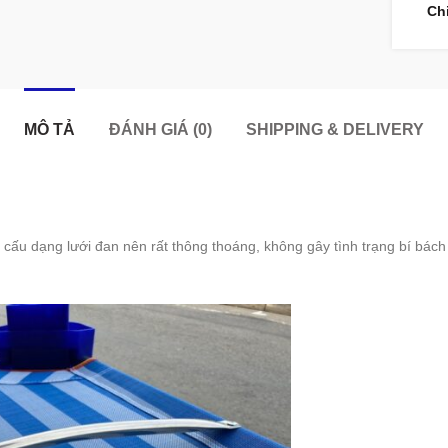
Ch
MÔ TẢ
ĐÁNH GIÁ (0)
SHIPPING & DELIVERY
t cấu dạng lưới đan nên rất thông thoáng, không gây tình trạng bí bác