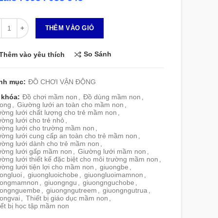
 lượng
THÊM VÀO GIỎ
So Sánh
Thêm vào yêu thích
nh mục:
ĐỒ CHƠI VẬN ĐỘNG
 khóa:
Đồ chơi mầm non
,
Đồ dùng mầm non
,
uong
,
Giường lưới an toàn cho mầm non
,
ường lưới chất lượng cho trẻ mầm non
,
ờng lưới cho trẻ nhỏ
,
ường lưới cho trường mầm non
,
ường lưới cung cấp an toàn cho trẻ mầm non
,
ường lưới dành cho trẻ mầm non
,
ường lưới gấp mầm non
,
Giường lưới mầm non
,
ờng lưới thiết kế đặc biệt cho môi trường mầm non
,
ờng lưới tiện lợi cho mầm non
,
giuongbe
,
ongluoi
,
giuongluoichobe
,
giuongluoimamnon
,
uongmamnon
,
giuongngu
,
giuongnguchobe
,
uongnguembe
,
giuongngutreem
,
giuongngutrua
,
uongvai
,
Thiết bị giáo dục mầm non
,
ết bị học tập mầm non