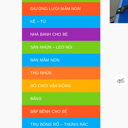
GIƯỜNG LƯỚI MẦM NON
KỆ – TỦ
NHÀ BANH CHO BÉ
SÀN NHÚN – LEO NÚI
BÀN MẦM NON
THÚ NHÚN
ĐỒ CHƠI VẬN ĐỘNG
BẢNG
BẬP BÊNH CHO BÉ
TRỤ BÓNG RỔ – THÙNG RÁC