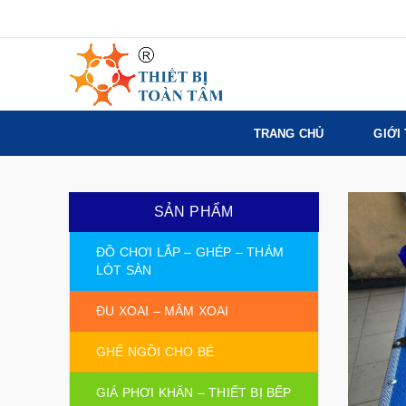
TRANG CHỦ
GIỚI
SẢN PHẨM
ĐỒ CHƠI LẮP – GHÉP – THẢM
LÓT SÀN
ĐU XOAI – MÂM XOAI
GHẾ NGỒI CHO BÉ
GIÁ PHƠI KHĂN – THIẾT BỊ BẾP