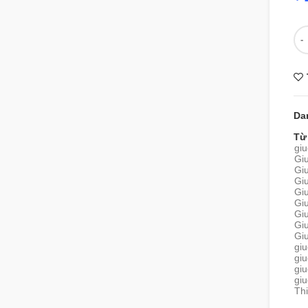
Số
Da
Từ
gi
Gi
Giư
Gi
Gi
Gi
Gi
Giư
Giư
giu
gi
gi
gi
Thi