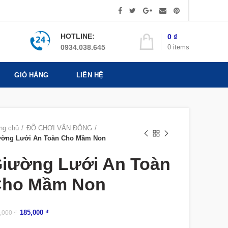
HOTLINE:
0
₫
0
items
0934.038.645
GIỎ HÀNG
LIÊN HỆ
ng chủ
ĐỒ CHƠI VẬN ĐỘNG
ường Lưới An Toàn Cho Mầm Non
iường Lưới An Toàn
ho Mầm Non
185,000
₫
,000
₫