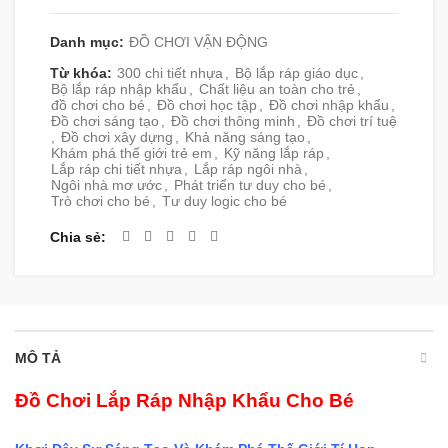
Danh mục:
ĐỒ CHƠI VẬN ĐỘNG
Từ khóa:
300 chi tiết nhựa
,
Bộ lắp ráp giáo dục
,
Bộ lắp ráp nhập khẩu
,
Chất liệu an toàn cho trẻ
,
đồ chơi cho bé
,
Đồ chơi học tập
,
Đồ chơi nhập khẩu
,
Đồ chơi sáng tạo
,
Đồ chơi thông minh
,
Đồ chơi trí tuệ
,
Đồ chơi xây dựng
,
Khả năng sáng tạo
,
Khám phá thế giới trẻ em
,
Kỹ năng lắp ráp
,
Lắp ráp chi tiết nhựa
,
Lắp ráp ngôi nhà
,
Ngôi nhà mơ ước
,
Phát triển tư duy cho bé
,
Trò chơi cho bé
,
Tư duy logic cho bé
Chia sẻ
MÔ TẢ
Đồ Chơi Lắp Ráp Nhập Khẩu Cho Bé