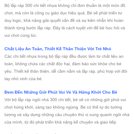
Bộ lắp ráp 300 chi tiết nhựa không chỉ đơn thuần là một món đồ
chơi, mà còn là công cụ giáo dục hiệu quả. Bé sẽ phát triển tư
duy logic, khả năng giải quyết vấn đề và sự kiên nhẫn khi hoàn
thành từng bước lắp ráp. Đây là cách tuyệt vời để bé học hỏi và
vui chơi cùng lúc.
Chất Liệu An Toàn, Thiết Kế Thân Thiện Với Trẻ Nhỏ
Các chi tiết nhựa trong bộ lắp ráp đều được làm từ chất liệu an
toàn, không chứa các chất độc hại, đảm bảo sức khỏe cho bé
yêu. Thiết kế thân thiện, dễ cầm nắm và lắp ráp, phù hợp với đôi
tay nhỏ xinh của bé.
Đem Đến Những Giờ Phút Vui Vẻ Và Hứng Khởi Cho Bé
Với bộ lắp ráp ngôi nhà 300 chi tiết, bé sẽ có những giờ phút vui
chơi hứng khởi, sáng tạo không ngừng. Bé có thể tự do tưởng
tượng và xây dựng những câu chuyện thú vị xung quanh ngôi nhà
của mình, từ đó phát triển khả năng kể chuyện và giao tiếp.