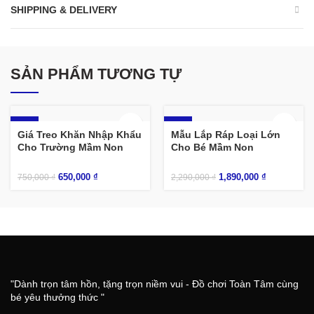
SHIPPING & DELIVERY
SẢN PHẨM TƯƠNG TỰ
-13%
-17%
Giá Treo Khăn Nhập Khẩu
Mẫu Lắp Ráp Loại Lớn
Cho Trường Mầm Non
Cho Bé Mầm Non
650,000
₫
1,890,000
₫
750,000
₫
2,290,000
₫
"Dành trọn tâm hồn, tặng trọn niềm vui - Đồ chơi Toàn Tâm cùng
bé yêu thưởng thức "