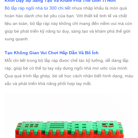
Khơi Dậy Sự Sáng Tạo Và Khám Phá Thế Giới Tí Hon
Bộ lắp ráp ngôi nhà từ 300 chi tiết
nhựa nhập khẩu là món quà
hoàn hảo dành cho bé yêu của bạn. Với thiết kế tinh tế và chất
liệu an toàn, bộ lắp ráp này không chỉ mang đến niềm vui mà còn
giúp bé phát triển kỹ năng tư duy, sáng tạo và khám phá thế giới
xung quanh.
Tạo Không Gian Vui Chơi Hấp Dẫn Và Bổ Ích
Mỗi chi tiết trong bộ lắp ráp được chế tác kỹ lưỡng, dễ dàng lắp
ráp, giúp bé có thể tự tay xây dựng ngôi nhà mơ ước của mình.
Qua quá trình lắp ghép, bé sẽ học cách nhận biết hình dạng, màu
sắc và phát triển khả năng phối hợp tay mắt.