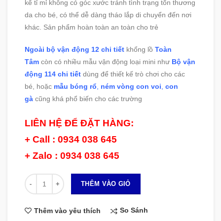
kế tỉ mỉ không có góc xước tránh tình trạng tổn thương
da cho bé, có thể dễ dàng tháo lắp di chuyển đến nơi
khác. Sản phẩm hoàn toàn an toàn cho trẻ
Ngoài bộ vận động 12 chi tiết
khổng lồ
Toàn
Tâm
còn có nhiều mẫu vận động loại mini như
Bộ vận
động 114 chi tiết
dùng để thiết kế trò chơi cho các
bé, hoặc
mẫu bóng rổ
,
ném vòng con voi
,
con
gà
cũng khá phổ biến cho các trường
LIÊN HỆ ĐỂ ĐẶT HÀNG:
+ Call : 0934 038 645
+ Zalo : 0934 038 645
Số lượng
THÊM VÀO GIỎ
So Sánh
Thêm vào yêu thích