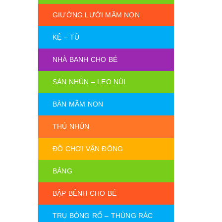
GIƯỜNG LƯỚI MẦM NON
KỆ – TỦ
NHÀ BANH CHO BÉ
SÀN NHÚN – LEO NÚI
BÀN MẦM NON
THÚ NHÚN
ĐỒ CHƠI VẬN ĐỘNG
BẢNG
BẬP BÊNH CHO BÉ
TRỤ BÓNG RỔ – THÙNG RÁC