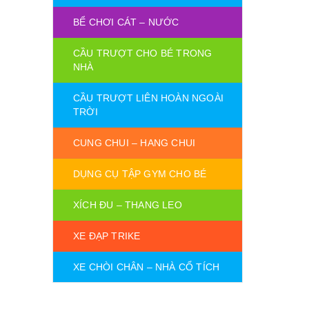
BỂ CHƠI CÁT – NƯỚC
CẦU TRƯỢT CHO BÉ TRONG
NHÀ
CẦU TRƯỢT LIÊN HOÀN NGOÀI
TRỜI
CUNG CHUI – HANG CHUI
DỤNG CỤ TẬP GYM CHO BÉ
XÍCH ĐU – THANG LEO
XE ĐẠP TRIKE
XE CHÒI CHÂN – NHÀ CỔ TÍCH