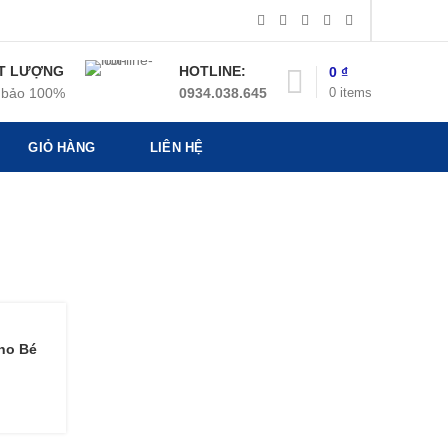
T LƯỢNG
HOTLINE:
0
₫
0
items
bảo 100%
0934.038.645
GIỎ HÀNG
LIÊN HỆ
Cho Bé