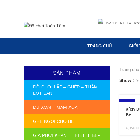
TRANG CHỦ
GIỚI
Trang chủ
SẢN PHẨM
Show
9
ĐỒ CHƠI LẮP – GHÉP – THẢM
LÓT SÀN
-18%
ĐU XOAI – MÂM XOAI
Xích Đ
Bé
GHẾ NGỒI CHO BÉ
4,950,0
GIÁ PHƠI KHĂN – THIẾT BỊ BẾP