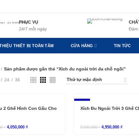
PHỤC VỤ
CHẤ
24/7 mỗi ngày
Đảm 
 THIỆU THIẾT BỊ TOÀN TÂM
CỬA HÀNG
TIN TỨC
Sản phẩm được gắn thẻ “Xích đu ngoài trời đa chỗ ngồi”
24
36
-10%
u 2 Ghế Hình Con Gấu Cho
Xích Đu Ngoài Trời 3 Ghế 
4,050,000
₫
4,950,000
₫
00
₫
5,530,000
₫