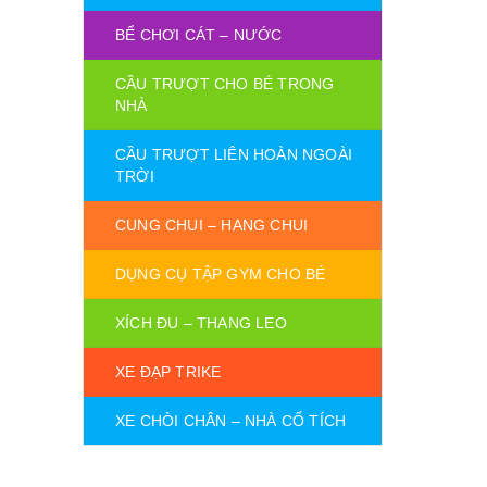
BỂ CHƠI CÁT – NƯỚC
CẦU TRƯỢT CHO BÉ TRONG
NHÀ
CẦU TRƯỢT LIÊN HOÀN NGOÀI
TRỜI
CUNG CHUI – HANG CHUI
DỤNG CỤ TẬP GYM CHO BÉ
XÍCH ĐU – THANG LEO
XE ĐẠP TRIKE
XE CHÒI CHÂN – NHÀ CỔ TÍCH