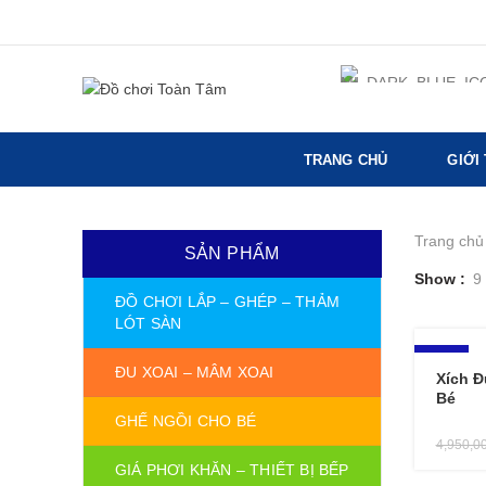
TRANG CHỦ
GIỚI
Trang chủ
SẢN PHẨM
Show
9
ĐỒ CHƠI LẮP – GHÉP – THẢM
LÓT SÀN
-18%
ĐU XOAI – MÂM XOAI
Xích Đ
Bé
GHẾ NGỒI CHO BÉ
4,950,0
GIÁ PHƠI KHĂN – THIẾT BỊ BẾP