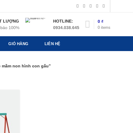
T LƯỢNG
HOTLINE:
0
₫
0
items
bảo 100%
0934.038.645
GIỎ HÀNG
LIÊN HỆ
rẻ mầm non hình con gấu”