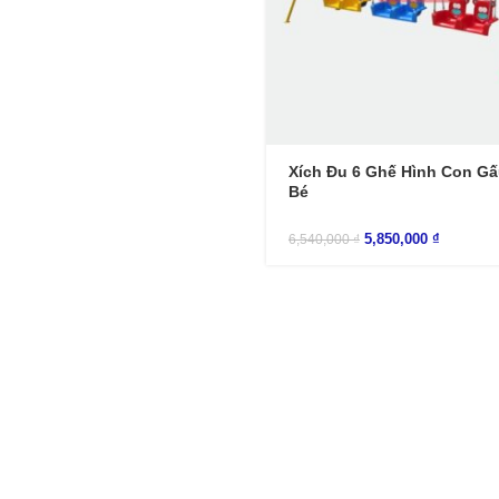
Xích Đu 6 Ghế Hình Con G
Bé
5,850,000
₫
6,540,000
₫