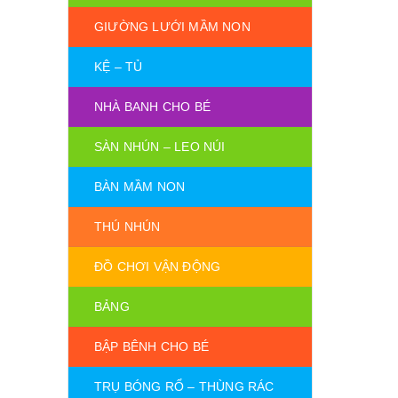
GIƯỜNG LƯỚI MẦM NON
KỆ – TỦ
NHÀ BANH CHO BÉ
SÀN NHÚN – LEO NÚI
BÀN MẦM NON
THÚ NHÚN
ĐỒ CHƠI VẬN ĐỘNG
BẢNG
BẬP BÊNH CHO BÉ
TRỤ BÓNG RỔ – THÙNG RÁC