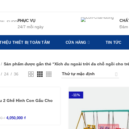
PHỤC VỤ
CHẤ
24/7 mỗi ngày
Đảm 
 THIỆU THIẾT BỊ TOÀN TÂM
CỬA HÀNG
TIN TỨC
Sản phẩm được gắn thẻ “Xích đu ngoài trời đa chỗ ngồi cho t
24
36
-11%
u 2 Ghế Hình Con Gấu Cho
4,050,000
₫
00
₫