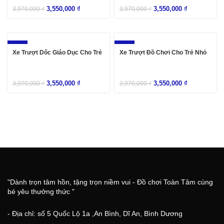
3,550,000
₫
3,550,000
₫
3,970,000
₫
3,970,000
₫
-11%
-11%
Xe Trượt Dốc Giáo Dục Cho Trẻ
Xe Trượt Đồ Chơi Cho Trẻ Nhỏ
3,550,000
₫
3,550,000
₫
3,970,000
₫
3,970,000
₫
"Dành trọn tâm hồn, tặng trọn niềm vui - Đồ chơi Toàn Tâm cùng
bé yêu thưởng thức "
- Địa chỉ: số 5 Quốc Lộ 1a ,An Bình, Dĩ An, Bình Dương