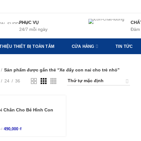
PHỤC VỤ
CHẤ
24/7 mỗi ngày
Đảm 
 THIỆU THIẾT BỊ TOÀN TÂM
CỬA HÀNG
TIN TỨC
Sản phẩm được gắn thẻ “Xe đẩy con nai cho trẻ nhỏ”
24
36
i Chân Cho Bé Hình Con
490,000
₫
0
₫