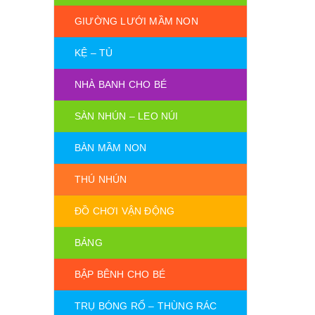
GIƯỜNG LƯỚI MẦM NON
KỆ – TỦ
NHÀ BANH CHO BÉ
SÀN NHÚN – LEO NÚI
BÀN MẦM NON
THÚ NHÚN
ĐỒ CHƠI VẬN ĐỘNG
BẢNG
BẬP BÊNH CHO BÉ
TRỤ BÓNG RỔ – THÙNG RÁC