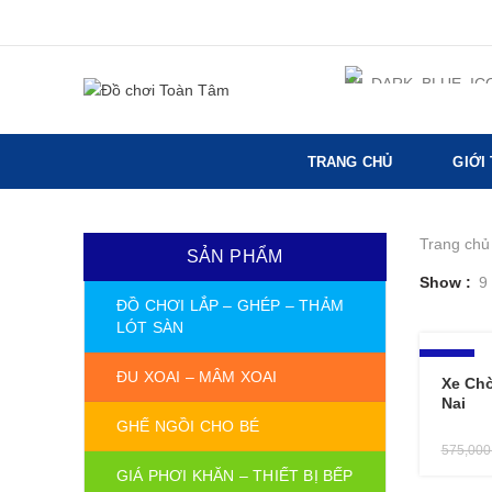
TRANG CHỦ
GIỚI
Trang chủ
SẢN PHẨM
Show
9
ĐỒ CHƠI LẮP – GHÉP – THẢM
LÓT SÀN
-15%
ĐU XOAI – MÂM XOAI
Xe Chò
Nai
GHẾ NGỒI CHO BÉ
575,00
GIÁ PHƠI KHĂN – THIẾT BỊ BẾP