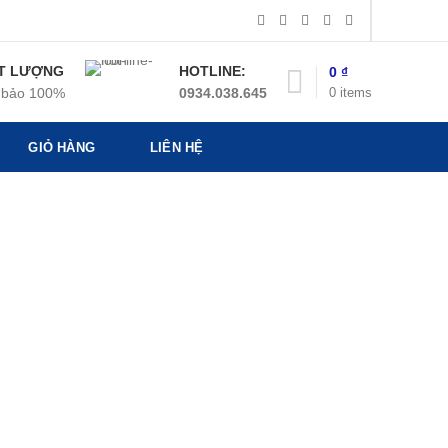
T LƯỢNG
HOTLINE:
0
₫
0
items
bảo 100%
0934.038.645
GIỎ HÀNG
LIÊN HỆ