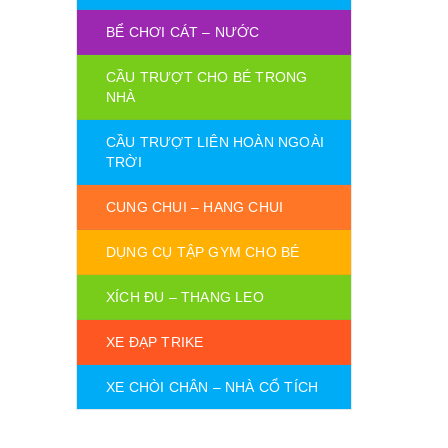
BỂ CHƠI CÁT – NƯỚC
CẦU TRƯỢT CHO BÉ TRONG
NHÀ
CẦU TRƯỢT LIÊN HOÀN NGOÀI
TRỜI
CUNG CHUI – HANG CHUI
DỤNG CỤ TẬP GYM CHO BÉ
XÍCH ĐU – THANG LEO
XE ĐẠP TRIKE
XE CHÒI CHÂN – NHÀ CỔ TÍCH