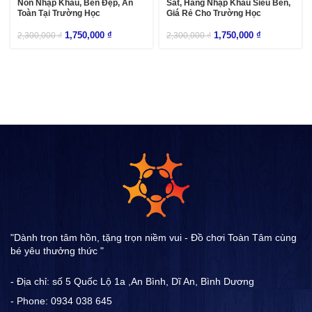
Non Nhập Khẩu, Bền Đẹp, An
Sắt, Hàng Nhập Khẩu Siêu Bền,
Toàn Tại Trường Học
Giá Rẻ Cho Trường Học
1,750,000
₫
1,750,000
₫
2,300,000
₫
2,300,000
₫
"Dành trọn tâm hồn, tặng trọn niềm vui - Đồ chơi Toàn Tâm cùng
bé yêu thưởng thức "
- Địa chỉ: số 5 Quốc Lộ 1a ,An Bình, Dĩ An, Bình Dương
- Phone: 0934 038 645