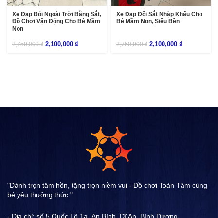
Xe Đạp Đôi Ngoài Trời Bằng Sắt,
Xe Đạp Đôi Sắt Nhập Khẩu Cho
Đồ Chơi Vận Động Cho Bé Mầm
Bé Mầm Non, Siêu Bền
Non
2,100,000
₫
2,100,000
₫
2,750,000
₫
2,750,000
₫
"Dành trọn tâm hồn, tặng trọn niềm vui - Đồ chơi Toàn Tâm cùng
bé yêu thưởng thức "
- Địa chỉ: số 5 Quốc Lộ 1a ,An Bình, Dĩ An, Bình Dương