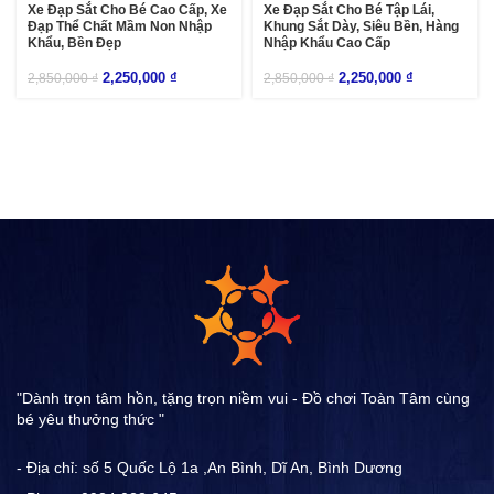
Xe Đạp Sắt Cho Bé Cao Cấp, Xe
Xe Đạp Sắt Cho Bé Tập Lái,
Đạp Thể Chất Mầm Non Nhập
Khung Sắt Dày, Siêu Bền, Hàng
Khẩu, Bền Đẹp
Nhập Khẩu Cao Cấp
2,250,000
₫
2,250,000
₫
2,850,000
₫
2,850,000
₫
"Dành trọn tâm hồn, tặng trọn niềm vui - Đồ chơi Toàn Tâm cùng
bé yêu thưởng thức "
- Địa chỉ: số 5 Quốc Lộ 1a ,An Bình, Dĩ An, Bình Dương