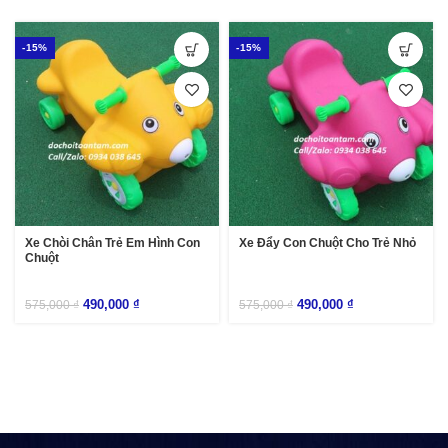
-15%
-15%
Xe Chòi Chân Trẻ Em Hình Con
Xe Đẩy Con Chuột Cho Trẻ Nhỏ
Chuột
490,000
₫
490,000
₫
575,000
₫
575,000
₫