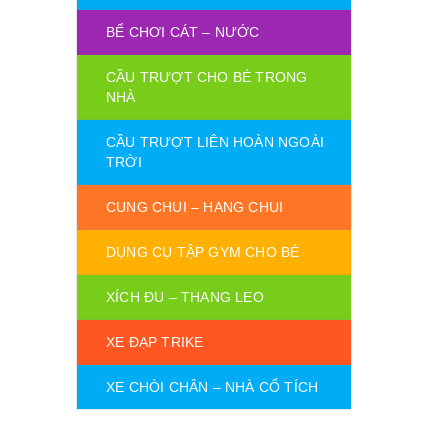
BỂ CHƠI CÁT – NƯỚC
CẦU TRƯỢT CHO BÉ TRONG
NHÀ
CẦU TRƯỢT LIÊN HOÀN NGOÀI
TRỜI
CUNG CHUI – HANG CHUI
DỤNG CỤ TẬP GYM CHO BÉ
XÍCH ĐU – THANG LEO
XE ĐẠP TRIKE
XE CHÒI CHÂN – NHÀ CỔ TÍCH