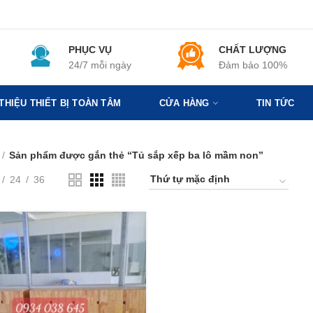
PHỤC VỤ
CHẤT LƯỢNG
24/7 mỗi ngày
Đảm bảo 100%
 THIỆU THIẾT BỊ TOÀN TÂM
CỬA HÀNG
TIN TỨC
Sản phẩm được gắn thẻ “Tủ sắp xếp ba lô mầm non”
24
36