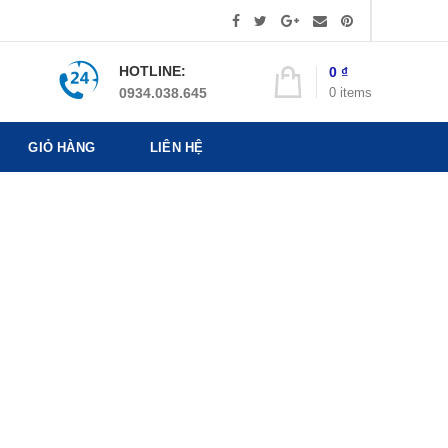
HOTLINE:
0
₫
0
items
0934.038.645
GIỎ HÀNG
LIÊN HỆ