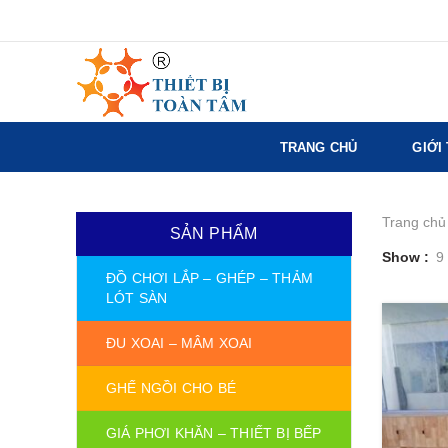
TRANG CHỦ
GIỚI
Trang chủ
SẢN PHẨM
Show
9
ĐỒ CHƠI LẮP – GHÉP – THẢM
LÓT SÀN
ĐU XOAI – MÂM XOAI
GHẾ NGỒI CHO BÉ
GIÁ PHƠI KHĂN – THIẾT BỊ BẾP