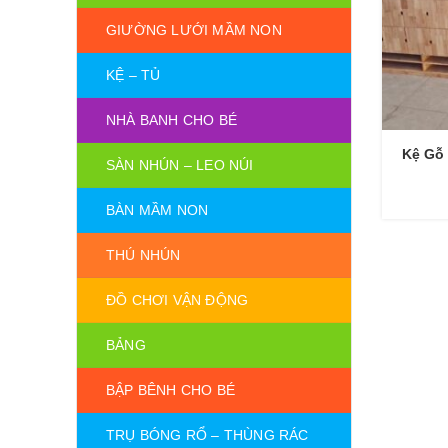
GIƯỜNG LƯỚI MẦM NON
KỆ – TỦ
NHÀ BANH CHO BÉ
Kệ Gỗ
SÀN NHÚN – LEO NÚI
BÀN MẦM NON
THÚ NHÚN
ĐỒ CHƠI VẬN ĐỘNG
BẢNG
BẬP BÊNH CHO BÉ
TRỤ BÓNG RỔ – THÙNG RÁC