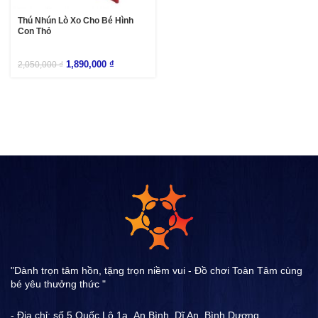
Thú Nhún Lò Xo Cho Bé Hình
Con Thỏ
1,890,000
₫
2,050,000
₫
"Dành trọn tâm hồn, tặng trọn niềm vui - Đồ chơi Toàn Tâm cùng
bé yêu thưởng thức "
- Địa chỉ: số 5 Quốc Lộ 1a ,An Bình, Dĩ An, Bình Dương