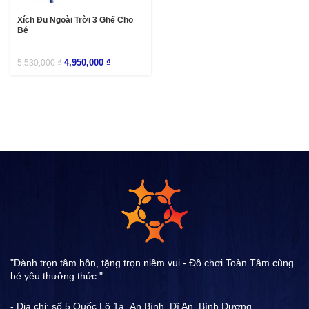
Xích Đu Ngoài Trời 3 Ghế Cho
Bé
4,950,000
₫
5,530,000
₫
"Dành trọn tâm hồn, tặng trọn niềm vui - Đồ chơi Toàn Tâm cùng
bé yêu thưởng thức "
- Địa chỉ: số 5 Quốc Lộ 1a ,An Bình, Dĩ An, Bình Dương