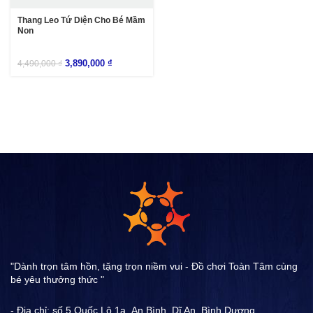
Thang Leo Tứ Diện Cho Bé Mầm
Non
3,890,000
₫
4,490,000
₫
"Dành trọn tâm hồn, tặng trọn niềm vui - Đồ chơi Toàn Tâm cùng
bé yêu thưởng thức "
- Địa chỉ: số 5 Quốc Lộ 1a ,An Bình, Dĩ An, Bình Dương