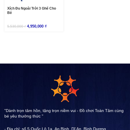
Xích Đu Ngoài Trời 3 Ghế Cho
Bé
4,950,000
₫
5,530,000
₫
"Dành trọn tâm hồn, tặng trọn niềm vui - Đồ chơi Toàn Tâm cùng
bé yêu thưởng thức "
- Địa chỉ: số 5 Quốc Lộ 1a ,An Bình, Dĩ An, Bình Dương