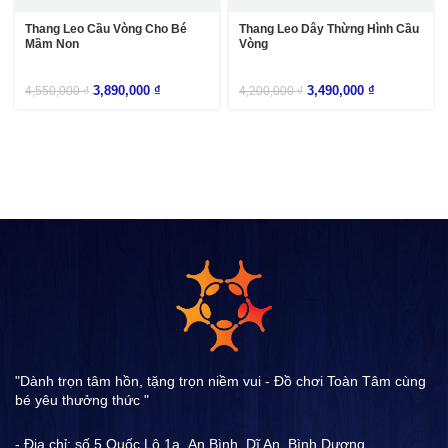
Thang Leo Cầu Vòng Cho Bé
Thang Leo Dây Thừng Hình Cầu
Mầm Non
Vòng
3,890,000
₫
3,490,000
₫
4,550,000
₫
4,200,000
₫
"Dành trọn tâm hồn, tặng trọn niềm vui - Đồ chơi Toàn Tâm cùng
bé yêu thưởng thức "
- Địa chỉ: số 5 Quốc Lộ 1a ,An Bình, Dĩ An, Bình Dương