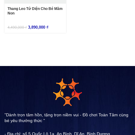
Thang Leo Tứ Diện Cho Bé Mầm
Non
3,890,000
₫
4,490,000
₫
"Dành trọn tâm hồn, tặng trọn niềm vui - Đồ chơi Toàn Tâm cùng
bé yêu thưởng thức "
- Địa chỉ: số 5 Quốc Lộ 1a ,An Bình, Dĩ An, Bình Dương