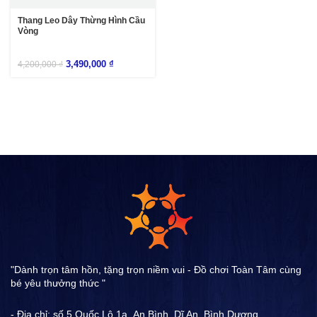
Thang Leo Dây Thừng Hình Cầu
Vòng
3,490,000
₫
4,200,000
₫
"Dành trọn tâm hồn, tặng trọn niềm vui - Đồ chơi Toàn Tâm cùng
bé yêu thưởng thức "
- Địa chỉ: số 5 Quốc Lộ 1a ,An Bình, Dĩ An, Bình Dương