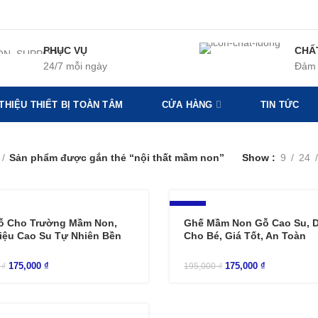
PHỤC VỤ
CHẤ
24/7 mỗi ngày
Đảm 
 THIỆU THIẾT BỊ TOÀN TÂM
CỬA HÀNG
TIN TỨC
Sản phẩm được gắn thẻ “nội thất mầm non”
Show
9
24
-10%
ỗ Cho Trường Mầm Non,
Ghế Mầm Non Gỗ Cao Su, 
iệu Cao Su Tự Nhiên Bền
Cho Bé, Giá Tốt, An Toàn
175,000
₫
175,000
₫
0
₫
195,000
₫