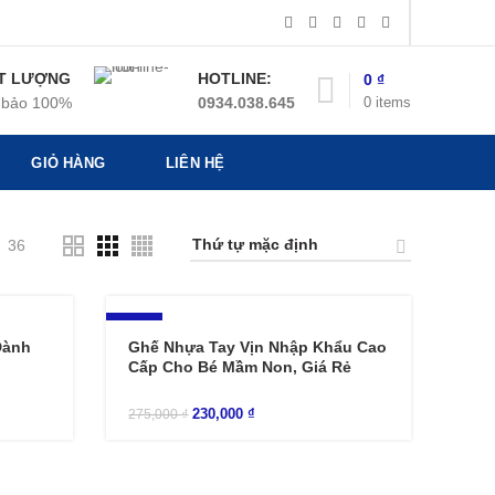
T LƯỢNG
HOTLINE:
0
₫
0
items
bảo 100%
0934.038.645
GIỎ HÀNG
LIÊN HỆ
36
-16%
Dành
Ghế Nhựa Tay Vịn Nhập Khẩu Cao
Cấp Cho Bé Mầm Non, Giá Rẻ
230,000
₫
275,000
₫