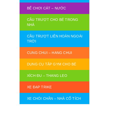
BỂ CHƠI CÁT – NƯỚC
CẦU TRƯỢT CHO BÉ TRONG
NHÀ
CẦU TRƯỢT LIÊN HOÀN NGOÀI
TRỜI
CUNG CHUI – HANG CHUI
DỤNG CỤ TẬP GYM CHO BÉ
XÍCH ĐU – THANG LEO
XE ĐẠP TRIKE
XE CHÒI CHÂN – NHÀ CỔ TÍCH