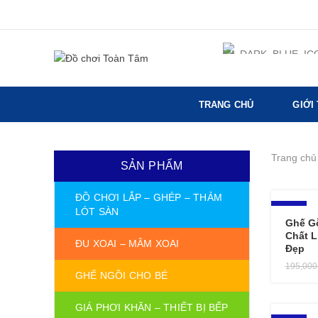
TRANG CHỦ
GIỚI
Trang chủ
SẢN PHẨM
ĐỒ CHƠI LẮP – GHÉP – THẢM
-10%
LÓT SÀN
Ghế G
Chất L
ĐU XOAI – MÂM XOAI
Đẹp
195,00
GHẾ NGỒI CHO BÉ
GIÁ PHƠI KHĂN – THIẾT BỊ BẾP