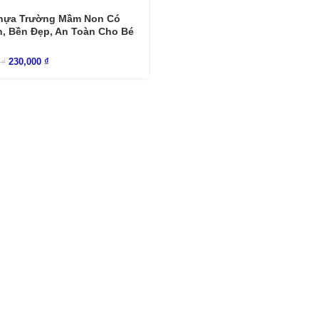
hựa Trường Mầm Non Có
n, Bền Đẹp, An Toàn Cho Bé
230,000
₫
0
₫