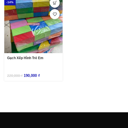
-14%
Gạch Xếp Hình Trẻ Em
190,000
₫
220,000
₫