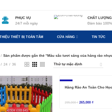
PHỤC VỤ
CHẤT LƯỢNG
24/7 mỗi ngày
Đảm bảo 100%
 THIỆU THIẾT BỊ TOÀN TÂM
CỬA HÀNG
TIN TỨC
Sản phẩm được gắn thẻ “Màu sắc tươi sáng của hàng rào nhự
24
36
-10%
Hàng Rào An Toàn Cho Học
265,000
₫
295,000
₫