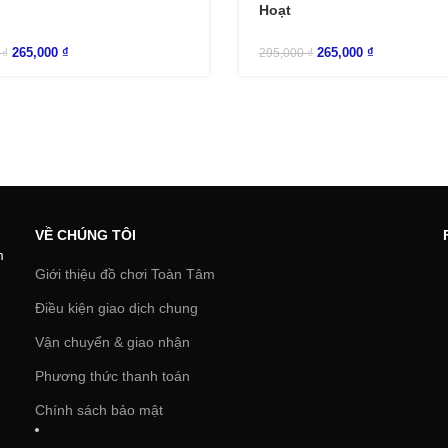
Hoạt
265,000
₫
265,000
₫
0
₫
295,000
₫
VỀ CHÚNG TÔI
m
Giới thiệu đồ chơi Toàn Tâm
Điều kiện giao dịch chung
Vận chuyển & giao nhận
Phương thức thanh toán
Chính sách bảo mật