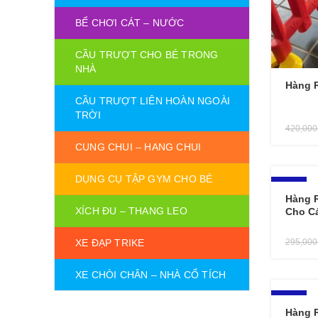
BỂ CHƠI CÁT – NƯỚC
CẦU TRƯỢT CHO BÉ TRONG
NHÀ
Hàng 
CẦU TRƯỢT LIÊN HOÀN NGOÀI
TRỜI
420,00
CUNG CHUI – HANG CHUI
DỤNG CỤ TẬP GYM CHO BÉ
-10%
Hàng 
XÍCH ĐU – THANG LEO
Cho C
295,00
XE ĐẠP TRIKE
XE CHÒI CHÂN – NHÀ CỔ TÍCH
-10%
Hàng R