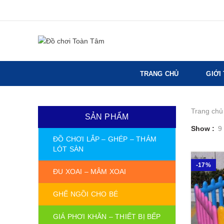
TRANG CHỦ
GIỚI
Trang chủ
SẢN PHẨM
Show
9
ĐỒ CHƠI LẮP – GHÉP – THẢM
LÓT SÀN
-17%
ĐU XOAI – MÂM XOAI
GHẾ NGỒI CHO BÉ
GIÁ PHƠI KHĂN – THIẾT BỊ BẾP