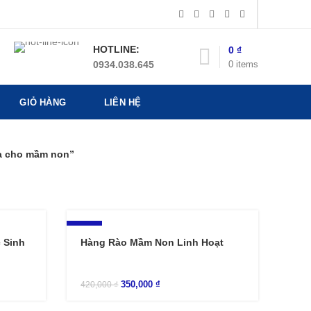
HOTLINE:
0
₫
0
items
0934.038.645
GIỎ HÀNG
LIÊN HỆ
a cho mầm non”
-17%
 Sinh
Hàng Rào Mầm Non Linh Hoạt
350,000
₫
420,000
₫