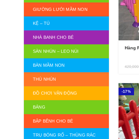
GIƯỜNG LƯỚI MẦM NON
KỆ – TỦ
NHÀ BANH CHO BÉ
Hàng 
SÀN NHÚN – LEO NÚI
BÀN MẦM NON
420,00
THÚ NHÚN
-17%
ĐỒ CHƠI VẬN ĐỘNG
BẢNG
BẬP BÊNH CHO BÉ
TRỤ BÓNG RỔ – THÙNG RÁC