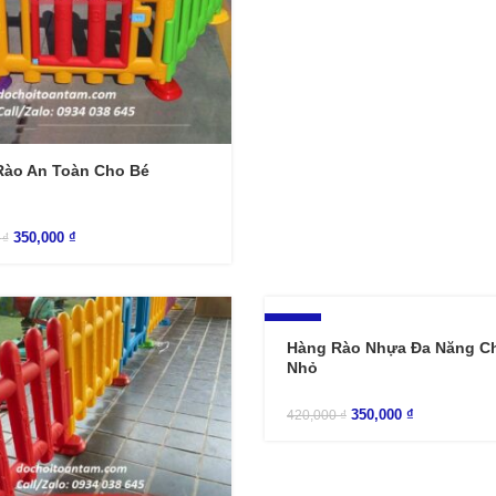
Rào An Toàn Cho Bé
350,000
₫
0
₫
-17%
Hàng Rào Nhựa Đa Năng Ch
Nhỏ
350,000
₫
420,000
₫