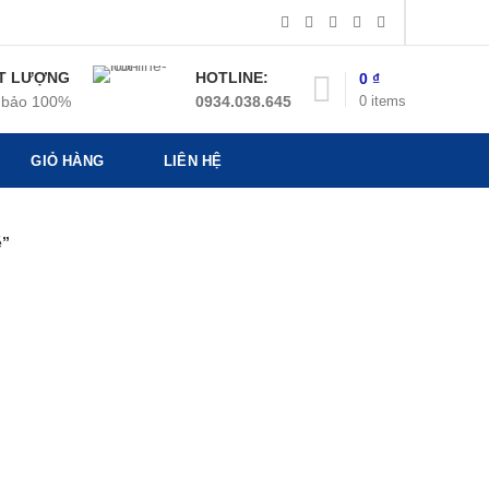
T LƯỢNG
HOTLINE:
0
₫
0
items
bảo 100%
0934.038.645
GIỎ HÀNG
LIÊN HỆ
é”