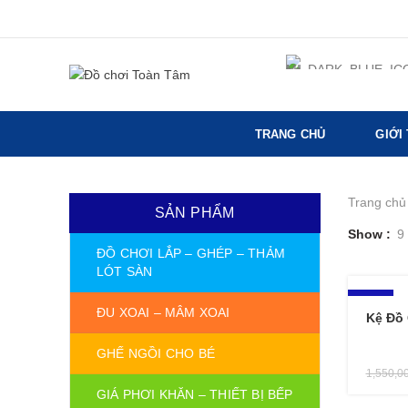
TRANG CHỦ
GIỚI
Trang chủ
SẢN PHẨM
Show
9
ĐỒ CHƠI LẮP – GHÉP – THẢM
LÓT SÀN
-10%
ĐU XOAI – MÂM XOAI
Kệ Đồ
GHẾ NGỒI CHO BÉ
1,550,0
GIÁ PHƠI KHĂN – THIẾT BỊ BẾP