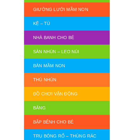
GIƯỜNG LƯỚI MẦM NON
KỆ – TỦ
NHÀ BANH CHO BÉ
SÀN NHÚN – LEO NÚI
BÀN MẦM NON
THÚ NHÚN
ĐỒ CHƠI VẬN ĐỘNG
BẢNG
BẬP BÊNH CHO BÉ
TRỤ BÓNG RỔ – THÙNG RÁC