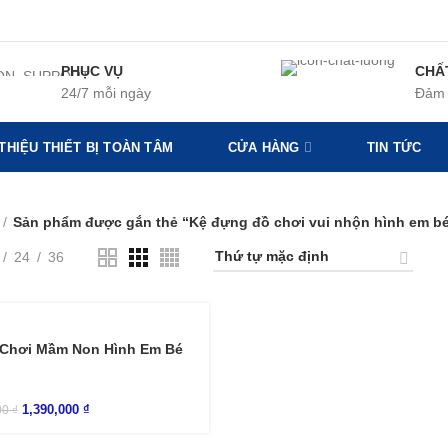
PHỤC VỤ
CHẤ
24/7 mỗi ngày
Đảm 
 THIỆU THIẾT BỊ TOÀN TÂM
CỬA HÀNG
TIN TỨC
Sản phẩm được gắn thẻ “Kệ đựng đồ chơi vui nhộn hình em b
24
36
 Chơi Mầm Non Hình Em Bé
1,390,000
₫
00
₫