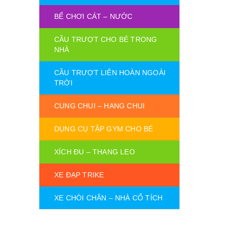
BỂ CHƠI CÁT – NƯỚC
CẦU TRƯỢT CHO BÉ TRONG
NHÀ
CẦU TRƯỢT LIÊN HOÀN NGOÀI
TRỜI
CUNG CHUI – HANG CHUI
DỤNG CỤ TẬP GYM CHO BÉ
XÍCH ĐU – THANG LEO
XE ĐẠP TRIKE
XE CHÒI CHÂN – NHÀ CỔ TÍCH