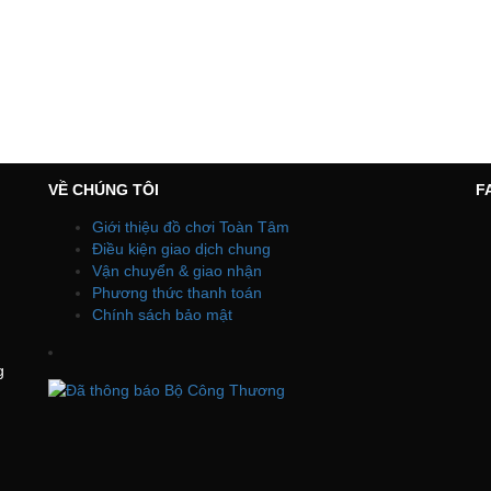
VỀ CHÚNG TÔI
F
Giới thiệu đồ chơi Toàn Tâm
Điều kiện giao dịch chung
Vận chuyển & giao nhận
Phương thức thanh toán
Chính sách bảo mật
g