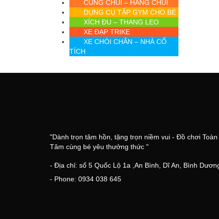
CUNG CHUI – HANG CHUI
DỤNG CỤ TẬP GYM CHO BÉ
XÍCH ĐU – THANG LEO
XE ĐẠP TRIKE
XE CHÒI CHÂN – NHÀ CỔ
TÍCH
"Dành trọn tâm hồn, tặng trọn niềm vui - Đồ chơi Toàn
Tâm cùng bé yêu thưởng thức "
- Địa chỉ: số 5 Quốc Lộ 1a ,An Bình, Dĩ An, Bình Dươn
- Phone: 0934 038 645