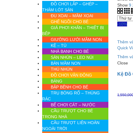
ĐỒ CHƠI LẮP – GHÉP –
Show
9
THẢM LÓT SÀN
ĐU XOAI – MÂM XOAI
GHẾ NGỒI CHO BÉ
-10%
GIÁ PHƠI KHĂN – THIẾT BỊ
BẾP
GIƯỜNG LƯỚI MẦM NON
Thêm và
KỆ – TỦ
Quick V
NHÀ BANH CHO BÉ
Thêm và
SÀN NHÚN – LEO NÚI
Close
BÀN MẦM NON
THÚ NHÚN
Kệ Đồ 
ĐỒ CHƠI VẬN ĐỘNG
BẢNG
BẬP BÊNH CHO BÉ
TRỤ BÓNG RỔ – THÙNG
1,550,00
RÁC
BỂ CHƠI CÁT – NƯỚC
CẦU TRƯỢT CHO BÉ
TRONG NHÀ
CẦU TRƯỢT LIÊN HOÀN
NGOÀI TRỜI