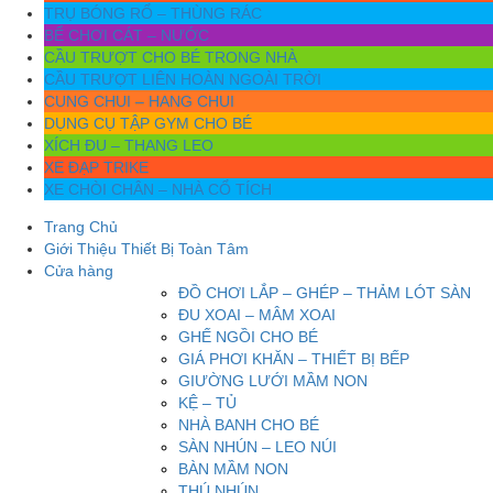
TRỤ BÓNG RỔ – THÙNG RÁC
BỂ CHƠI CÁT – NƯỚC
CẦU TRƯỢT CHO BÉ TRONG NHÀ
CẦU TRƯỢT LIÊN HOÀN NGOÀI TRỜI
CUNG CHUI – HANG CHUI
DỤNG CỤ TẬP GYM CHO BÉ
XÍCH ĐU – THANG LEO
XE ĐẠP TRIKE
XE CHÒI CHÂN – NHÀ CỔ TÍCH
Trang Chủ
Giới Thiệu Thiết Bị Toàn Tâm
Cửa hàng
ĐỒ CHƠI LẮP – GHÉP – THẢM LÓT SÀN
ĐU XOAI – MÂM XOAI
GHẾ NGỒI CHO BÉ
GIÁ PHƠI KHĂN – THIẾT BỊ BẾP
GIƯỜNG LƯỚI MẦM NON
KỆ – TỦ
NHÀ BANH CHO BÉ
SÀN NHÚN – LEO NÚI
BÀN MẦM NON
THÚ NHÚN