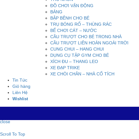
ĐỒ CHƠI VẬN ĐỘNG
BẢNG
BẬP BÊNH CHO BÉ
TRỤ BÓNG RỔ – THÙNG RÁC
BỂ CHƠI CÁT – NƯỚC
CẦU TRƯỢT CHO BÉ TRONG NHÀ
CẦU TRƯỢT LIÊN HOÀN NGOÀI TRỜI
CUNG CHUI – HANG CHUI
DỤNG CỤ TẬP GYM CHO BÉ
XÍCH ĐU – THANG LEO
XE ĐẠP TRIKE
XE CHÒI CHÂN – NHÀ CỔ TÍCH
Tin Tức
Giỏ hàng
Liên Hệ
Wishlist
close
Scroll To Top