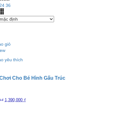
24
36
o giỏ
iew
o yêu thích
Chơi Cho Bé Hình Gấu Trúc
1,390,000
₫
0
₫