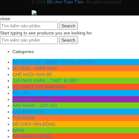
© 2026
Đồ chơi Toàn Tâm
. All rights reserved
close
Search
Start typing to see products you are looking for.
Search
Categories
ĐỒ CHƠI LẮP – GHÉP – THẢM LÓT SÀN
ĐU XOAI – MÂM XOAI
GHẾ NGỒI CHO BÉ
GIÁ PHƠI KHĂN – THIẾT BỊ BẾP
GIƯỜNG LƯỚI MẦM NON
KỆ – TỦ
NHÀ BANH CHO BÉ
SÀN NHÚN – LEO NÚI
BÀN MẦM NON
THÚ NHÚN
ĐỒ CHƠI VẬN ĐỘNG
BẢNG
BẬP BÊNH CHO BÉ