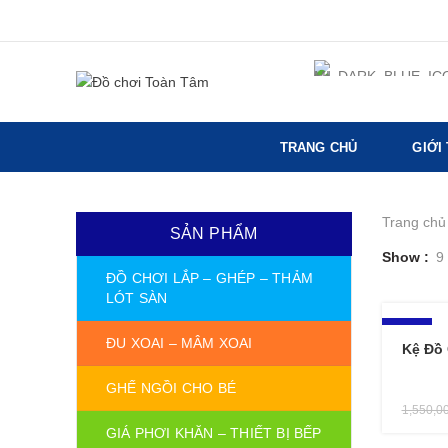
TRANG CHỦ
GIỚI
Trang chủ
SẢN PHẨM
Show
9
ĐỒ CHƠI LẮP – GHÉP – THẢM
LÓT SÀN
-10%
ĐU XOAI – MÂM XOAI
Kệ Đồ
GHẾ NGỒI CHO BÉ
1,550,0
GIÁ PHƠI KHĂN – THIẾT BỊ BẾP