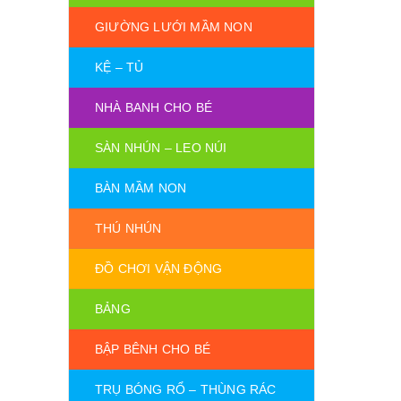
GIƯỜNG LƯỚI MẦM NON
KỆ – TỦ
NHÀ BANH CHO BÉ
SÀN NHÚN – LEO NÚI
BÀN MẦM NON
THÚ NHÚN
ĐỒ CHƠI VẬN ĐỘNG
BẢNG
BẬP BÊNH CHO BÉ
TRỤ BÓNG RỔ – THÙNG RÁC