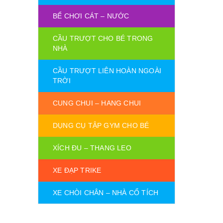
BỂ CHƠI CÁT – NƯỚC
CẦU TRƯỢT CHO BÉ TRONG
NHÀ
CẦU TRƯỢT LIÊN HOÀN NGOÀI
TRỜI
CUNG CHUI – HANG CHUI
DỤNG CỤ TẬP GYM CHO BÉ
XÍCH ĐU – THANG LEO
XE ĐẠP TRIKE
XE CHÒI CHÂN – NHÀ CỔ TÍCH