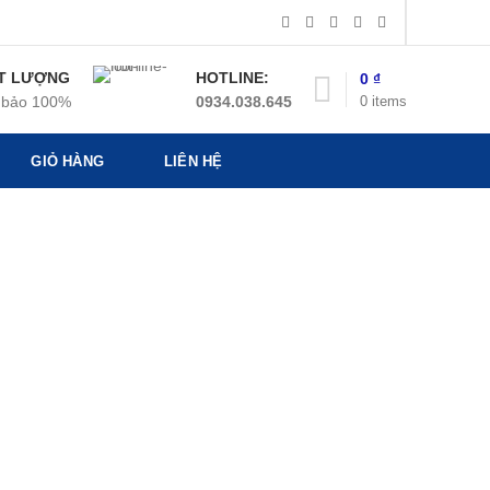
T LƯỢNG
HOTLINE:
0
₫
0
items
bảo 100%
0934.038.645
GIỎ HÀNG
LIÊN HỆ