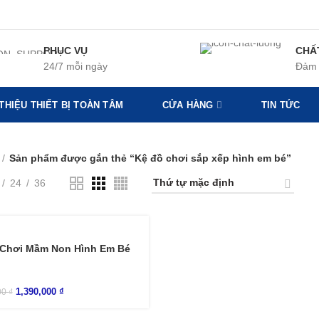
PHỤC VỤ
CHẤ
24/7 mỗi ngày
Đảm 
 THIỆU THIẾT BỊ TOÀN TÂM
CỬA HÀNG
TIN TỨC
Sản phẩm được gắn thẻ “Kệ đồ chơi sắp xếp hình em bé”
24
36
 Chơi Mầm Non Hình Em Bé
1,390,000
₫
00
₫