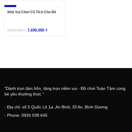
-10%
Nhà Vui Chơi Cổ Tích Cho Bé
7,690,000
₫
8,550,000
₫
"Dành trọn tâm hồn, tặng trọn niềm vui - Đồ chơi Toàn Tâm cùng
bé yêu thưởng thức "
- Địa chỉ: số 5 Quốc Lộ 1a ,An Bình, Dĩ An, Bình Dương
- Phone: 0934 038 645